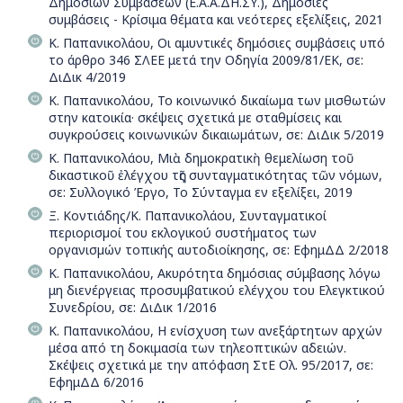
Δημοσίων Συμβάσεων (Ε.Α.Α.ΔΗ.ΣΥ.), Δημόσιες
συμβάσεις - Κρίσιμα θέματα και νεότερες εξελίξεις, 2021
Κ. Παπανικολάου, Οι αμυντικές δημόσιες συμβάσεις υπό
το άρθρο 346 ΣΛΕΕ μετά την Οδηγία 2009/81/ΕΚ, σε:
ΔιΔικ 4/2019
Κ. Παπανικολάου, Το κοινωνικό δικαίωµα των µισθωτών
στην κατοικία· σκέψεις σχετικά µε σταθµίσεις και
συγκρούσεις κοινωνικών δικαιωµάτων, σε: ΔιΔικ 5/2019
Κ. Παπανικολάου, Μιὰ δημοκρατικὴ θεμελίωση τοῦ
δικαστικοῦ ἐλέγχου τῆς συνταγματικότητας τῶν νόμων,
σε: Συλλογικό Έργο, Το Σύνταγμα εν εξελίξει, 2019
Ξ. Κοντιάδης/Κ. Παπανικολάου, Συνταγµατικοί
περιορισµοί του εκλογικού συστήµατος των
οργανισµών τοπικής αυτοδιοίκησης, σε: ΕφημΔΔ 2/2018
Κ. Παπανικολάου, Ακυρότητα δημόσιας σύμβασης λόγω
μη διενέργειας προσυμβατικού ελέγχου του Ελεγκτικού
Συνεδρίου, σε: ΔιΔικ 1/2016
Κ. Παπανικολάου, Η ενίσχυση των ανεξάρτητων αρχών
μέσα από τη δοκιμασία των τηλεοπτικών αδειών.
Σκέψεις σχετικά με την απόφαση ΣτΕ Ολ. 95/2017, σε:
ΕφημΔΔ 6/2016