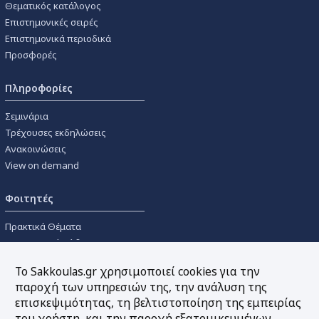
Θεματικός κατάλογος
Επιστημονικές σειρές
Επιστημονικά περιοδικά
Προσφορές
Πληροφορίες
Σεμινάρια
Τρέχουσες εκδηλώσεις
Ανακοινώσεις
View on demand
Φοιτητές
Πρακτικά Θέματα
Οικονομικοί Κώδικες
Διανομές Πανεπιστημιακών
Το Sakkoulas.gr χρησιμοποιεί cookies για την
Συγγραμμάτων
παροχή των υπηρεσιών της, την ανάλυση της
επισκεψιμότητας, τη βελτιστοποίηση της εμπειρίας
Εργαλεία
του χρήστη, και την παροχή εξατομικευμένων