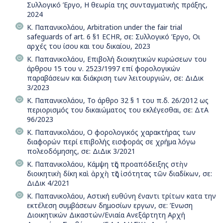
Συλλογικό Έργο, Η θεωρία της συνταγματικής πράξης,
2024
Κ. Παπανικολάου, Arbitration under the fair trial
safeguards of art. 6 §1 ECHR, σε: Συλλογικό Έργο, Οι
αρχές του ίσου και του δικαίου, 2023
Κ. Παπανικολάου, Επιβολή διοικητικών κυρώσεων του
άρθρου 15 του ν. 2523/1997 επί φορολογικών
παραβάσεων και διάκριση των λειτουργιών, σε: ΔιΔικ
3/2023
Κ. Παπανικολάου, Το άρθρο 32 § 1 του π.δ. 26/2012 ως
περιορισμός του δικαιώματος του εκλέγεσθαι, σε: ΔτΑ
96/2023
Κ. Παπανικολάου, Ο φορολογικός χαρακτήρας των
διαφορών περί επιβολής εισφοράς σε χρήµα λόγω
πολεοδόµησης, σε: ΔιΔικ 3/2021
Κ. Παπανικολάου, Κάµψη τῆς προαπόδειξης στὴν
διοικητικὴ δίκη καὶ ἀρχὴ τῆς ἰσότητας τῶν διαδίκων, σε:
ΔιΔικ 4/2021
Κ. Παπανικολάου, Αστική ευθύνη έναντι τρίτων κατα την
εκτέλεση συμβάσεων δημοσίων εργων, σε: Ένωση
Διοικητικών Δικαστών/Ενιαία Ανεξάρτητη Αρχή