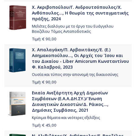
Χ. Ακριβοπούλου/Γ. Ανδρουτσόπουλος/Χ.
Ανθόπουλος..., Η θεωρία της συνταγματικής
πράξης, 2024
Μελέτες διαλόγου με το έργο του Ευάγγελου
Βενιζέλου Τόμος Ανταποδοτικός
Τιμή: €
90,00
Χ. Απαλαγάκη/Π. Αρβανιτάκης/Ε. (Ε.)
Ασημακοπούλου..., Οι Αρχές του Ίσου και
του Δικαίου - Liber Amicorum Κωνσταντίνου
Φ. Καλαβρού, 2023
Ουσία και τύπος στην απονομή της δικαιοσύνης
Τιμή: €
90,00
Ενιαία Ανεξάρτητη Αρχή Δημοσίων
Συμβάσεων (Ε.Α.Α.ΔΗ.ΣΥ.)/Ένωση
Διοικητικών Δικαστών/Δ. Ράικος...,
Δημόσιες Συμβάσεις, 2021
Κρίσιμα θέματα και νεότερες εξελίξεις
Τιμή: €
45,00
Ν. Αλιβιζάτος/Χ. Ανθόπουλος/Ε. Βενιζέλος...,