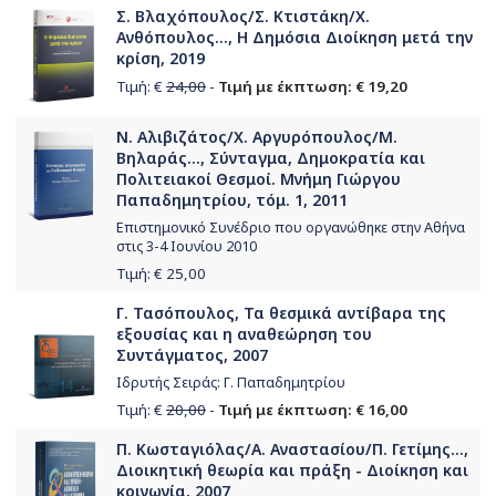
Σ. Βλαχόπουλος/Σ. Κτιστάκη/Χ.
Ανθόπουλος..., Η Δημόσια Διοίκηση μετά την
κρίση, 2019
Τιμή: €
24,00
-
Τιμή με έκπτωση: € 19,20
Ν. Αλιβιζάτος/Χ. Αργυρόπουλος/Μ.
Βηλαράς..., Σύνταγμα, Δημοκρατία και
Πολιτειακοί Θεσμοί. Μνήμη Γιώργου
Παπαδημητρίου, τόμ. 1, 2011
Επιστημονικό Συνέδριο που οργανώθηκε στην Αθήνα
στις 3-4 Ιουνίου 2010
Τιμή: €
25,00
Γ. Τασόπουλος, Τα θεσμικά αντίβαρα της
εξουσίας και η αναθεώρηση του
Συντάγματος, 2007
Ιδρυτής Σειράς: Γ. Παπαδημητρίου
Τιμή: €
20,00
-
Τιμή με έκπτωση: € 16,00
Π. Κωσταγιόλας/Α. Αναστασίου/Π. Γετίμης...,
Διοικητική θεωρία και πράξη - Διοίκηση και
κοινωνία, 2007