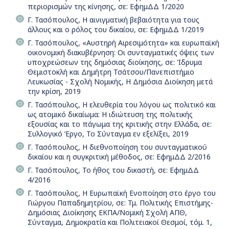
περιορισμών της κίνησης, σε: ΕφημΔΔ 1/2020
Γ. Τασόπουλος, Η αινιγµατική βεβαιότητα για τους
άλλους και ο ρόλος του δικαίου, σε: ΕφημΔΔ 1/2019
Γ. Τασόπουλος, «Αυστηρή Αιρεσιμότητα» και ευρωπαϊκή
οικονομική διακυβέρνηση: Οι συνταγματικές όψεις των
υποχρεώσεων της δημόσιας διοίκησης, σε: Ίδρυμα
Θεμιστοκλή και Δημήτρη Τσάτσου/Πανεπιστήμιο
Λευκωσίας - Σχολή Νομικής, Η Δημόσια Διοίκηση μετά
την κρίση, 2019
Γ. Τασόπουλος, Η ελευθερία του λόγου ως πολιτικό και
ως ατομικό δικαίωμα: Η ιδιώτευση της πολιτικής
εξουσίας και το πάγωμα της κριτικής στην Ελλάδα, σε:
Συλλογικό Έργο, Το Σύνταγμα εν εξελίξει, 2019
Γ. Τασόπουλος, Η διεθνοποίηση του συνταγματικού
δικαίου και η συγκριτική μέθοδος, σε: ΕφημΔΔ 2/2016
Γ. Τασόπουλος, Το ήθος του δικαστή, σε: ΕφημΔΔ
4/2016
Γ. Τασόπουλος, Η Ευρωπαϊκή Ενοποίηση στο έργο του
Γιώργου Παπαδημητρίου, σε: Τμ. Πολιτικής Επιστήμης-
Δημόσιας Διοίκησης ΕΚΠΑ/Νομική Σχολή ΑΠΘ,
Σύνταγμα, Δημοκρατία και Πολιτειακοί Θεσμοί, τόμ. 1,