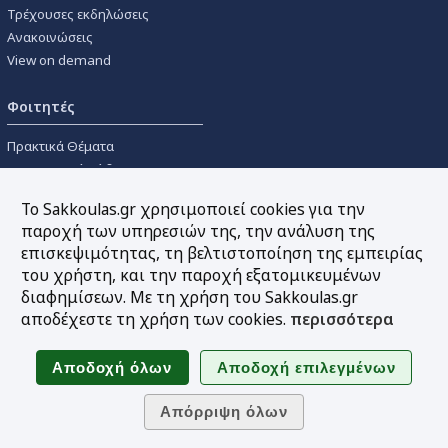
Τρέχουσες εκδηλώσεις
Ανακοινώσεις
View on demand
Φοιτητές
Πρακτικά Θέματα
Οικονομικοί Κώδικες
Διανομές Πανεπιστημιακών
Το Sakkoulas.gr χρησιμοποιεί cookies για την
Συγγραμμάτων
παροχή των υπηρεσιών της, την ανάλυση της
επισκεψιμότητας, τη βελτιστοποίηση της εμπειρίας
Εργαλεία
του χρήστη, και την παροχή εξατομικευμένων
διαφημίσεων. Με τη χρήση του Sakkoulas.gr
Online υπολογισμός τόκων
αποδέχεστε τη χρήση των cookies.
περισσότερα
Υπηρεσία Ηλεκτρονικής
Ενημέρωσης
Sitemap
Ακολουθήστε μας