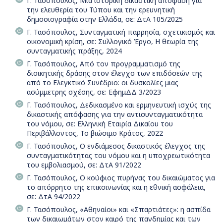
Γ. Τασόπουλος, Μία ιστορική δικαστική απόφαση για
την ελευθερία του Τύπου και την ερευνητική
δημοσιογραφία στην Ελλάδα, σε: ΔτΑ 105/2025
Γ. Τασόπουλος, Συνταγματική παρρησία, σχετικισμός και
οικονομική κρίση, σε: Συλλογικό Έργο, Η θεωρία της
συνταγματικής πράξης, 2024
Γ. Τασόπουλος, Από τον προγραμματισμό της
διοικητικής δράσης στον έλεγχο των επιδόσεών της
από το Ελεγκτικό Συνέδριο: οι δυσκολίες μιας
ασύμμετρης σχέσης, σε: ΕφημΔΔ 3/2023
Γ. Τασόπουλος, Δεδικασμένο και ερμηνευτική ισχύς της
δικαστικής απόφασης για την αντισυνταγματικότητα
του νόμου, σε: Ελληνική Εταιρία Δικαίου του
Περιβάλλοντος, Το βιώσιμο Κράτος, 2022
Γ. Τασόπουλος, Ο ενδιάμεσος δικαστικός έλεγχος της
συνταγματικότητας του νόμου και η υποχρεωτικότητα
του εμβολιασμού, σε: ΔτΑ 91/2022
Γ. Τασόπουλος, Ο κούφιος πυρήνας του δικαιώματος για
το απόρρητο της επικοινωνίας και η εθνική ασφάλεια,
σε: ΔτΑ 94/2022
Γ. Τασόπουλος, «Αθηναίοι» και «Σπαρτιάτες»: η ασπίδα
των δικαιωμάτων στον καιρό της πανδημίας και των