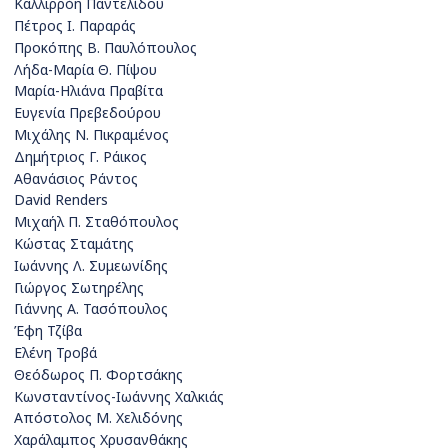
Καλλιρρόη Παντελίδου
Πέτρος Ι. Παραράς
Προκόπης Β. Παυλόπουλος
Λήδα-Μαρία Θ. Πίψου
Μαρία-Ηλιάνα Πραβίτα
Ευγενία Πρεβεδούρου
Μιχάλης Ν. Πικραμένος
Δημήτριος Γ. Ράικος
Αθανάσιος Ράντος
David Renders
Μιχαήλ Π. Σταθόπουλος
Κώστας Σταμάτης
Ιωάννης Λ. Συμεωνίδης
Γιώργος Σωτηρέλης
Γιάννης Α. Τασόπουλος
Έφη Τζίβα
Ελένη Τροβά
Θεόδωρος Π. Φορτσάκης
Kωνσταντίνος-Ιωάννης Χαλκιάς
Απόστολος Μ. Χελιδόνης
Χαράλαμπος Χρυσανθάκης