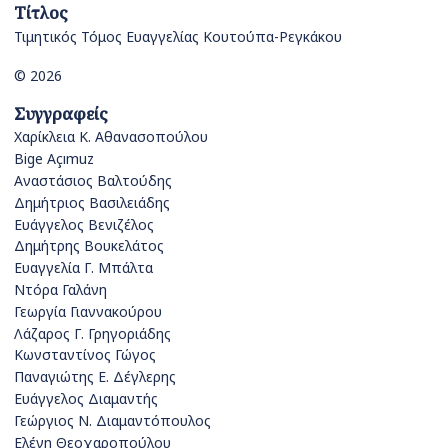
Τίτλος
Τιμητικός Τόμος Ευαγγελίας Κουτούπα-Ρεγκάκου
© 2026
Συγγραφείς
Χαρίκλεια Κ. Αθανασοπούλου
Bige Açımuz
Αναστάσιος Βαλτούδης
Δημήτριος Βασιλειάδης
Ευάγγελος Βενιζέλος
Δημήτρης Βουκελάτος
Ευαγγελία Γ. Μπάλτα
Ντόρα Γαλάνη
Γεωργία Γιαννακούρου
Λάζαρος Γ. Γρηγοριάδης
Κωνσταντίνος Γώγος
Παναγιώτης Ε. Δέγλερης
Ευάγγελος Διαμαντής
Γεώργιος Ν. Διαμαντόπουλος
Ελένη Θεοχαροπούλου