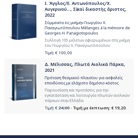
Ι. Άγγλος/Ε. Αντωνόπουλος/Χ.
Αυγερινού..., Σὺ καὶ δικαστὴς ἄριστος,
2022
Σύμμεικτα εις μνήμην Γεωργίου Χ.
Παναγιωτόπουλου Mélanges à la mémoire de
Georges H. Panagiotopoulos
Συλλογή 105 μελετών αφιερωμένων στη μνήμη
του Γεωργίου Χ. Παναγιωτόπουλου
Τιμή: €
100,00
Δ. Μέλισσας, Πλωτά Αιολικά Πάρκα,
2021
Πρόταση θεσμικού πλαισίου για ασφαλείς
επενδύσεις με ελάχιστο δημόσιο κόστος
Παρουσίαση και προτάσεις για την
εγκατάσταση και λειτουργία πλωτών αιολικών
πάρκων στην Ελλάδα
Τιμή: €
24,00
-
Τιμή με έκπτωση: € 19,20