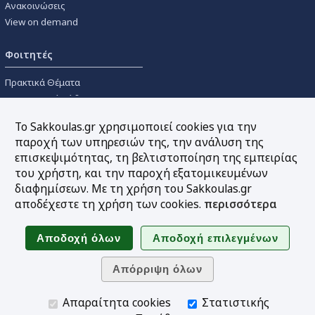
Ανακοινώσεις
View on demand
Φοιτητές
Πρακτικά Θέματα
Οικονομικοί Κώδικες
Διανομές Πανεπιστημιακών
Το Sakkoulas.gr χρησιμοποιεί cookies για την
Συγγραμμάτων
παροχή των υπηρεσιών της, την ανάλυση της
επισκεψιμότητας, τη βελτιστοποίηση της εμπειρίας
Εργαλεία
του χρήστη, και την παροχή εξατομικευμένων
διαφημίσεων. Με τη χρήση του Sakkoulas.gr
Online υπολογισμός τόκων
αποδέχεστε τη χρήση των cookies.
περισσότερα
Υπηρεσία Ηλεκτρονικής
Ενημέρωσης
Sitemap
Ακολουθήστε μας
Απαραίτητα cookies
Στατιστικής