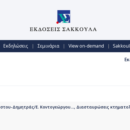
|
|
|
Εκδηλώσεις
Σεμινάρια
View on-demand
Sakkoul
Εκ
στου-Δημητράς/Ε. Κοντογεώργου..., Διασταυρώσεις κτηματολ