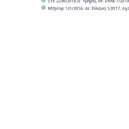
ΣτΕ 2236/2018 (Ε΄ τµήµα), σε: ΕπΑκ 1/2019
ΜΠρΛαρ 131/2016, σε: ΕλλΔνη 1/2017, σχό