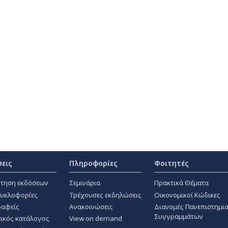
σεις
Πληροφορίες
Φοιτητές
τηση εκδόσεων
Σεμινάρια
Πρακτικά Θέματα
κυκλοφορίες
Τρέχουσες εκδηλώσεις
Οικονομικοί Κώδικες
αφείς
Ανακοινώσεις
Διανομές Πανεπιστημι
Συγγραμμάτων
ικός κατάλογος
View on demand