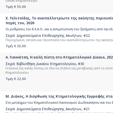
Εθνικό Κτηματολόγιο
Τιμή: €
55,00
Χ. Γαλιτσίδης, Το αναπαλλοτρίωτο της ακίνητης περιουσί
πηγές του, 2026
Οι ρυθμίσεις του Κ.Χ.Α.Ο., και η αντιμετώπιση του ζητήματος από την ελ
Σειρά:
Δημοσιεύματα Επιθεώρησης Ακινήτων
, #22
Περιεχόμενο, έκταση και προστασία του αναπαλλοτρίωτου της ακίνητ
Τιμή: €
20,00
Α. Γιαννάτση, Η καλή πίστη στο Κτηματολογικό Δίκαιο, 202
Σειρά:
Βιβλιοθήκη Δικαίου Κτηματολογίου
, #30
Η έννοια της καλής πίστης σε όλα τα στάδια της μετάβασης από το σύ
Κτηματολογίου
Τιμή: €
22,00
Μ. Διάκος, Η διόρθωση της Κτηματολογικής Εγγραφής στα
Στο μεταίχμιο του Κτηματολογικού Κανονισμού Δωδεκανήσου και του 
Σειρά:
Δημοσιεύματα Επιθεώρησης Ακινήτων
, #21