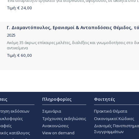
Ένα απαραίτητο εργαλείο για διορθώσεις αφορούσες σε ακίνητα υπό το
Τιμή: €
24,00
Γ. Διαμαντόπουλος, Ερανισμοί & Ανταποδόσεις Θέμιδος, τόμ
2025
Ακόμη 35 άκρως επίκαιρες μελέτες, διαλέξεις και γνωμοδοτήσεις στο δι
αντικείμενα
Τιμή: €
60,00
σεις
Πληροφορίες
Φοιτητές
τηση εκδόσεων
Σεμινάρια
Πρακτικά Θέματα
κυκλοφορίες
Τρέχουσες εκδηλώσεις
Οικονομικοί Κώδικες
αφείς
Ανακοινώσεις
Διανομές Πανεπιστημι
Συγγραμμάτων
ικός κατάλογος
View on demand