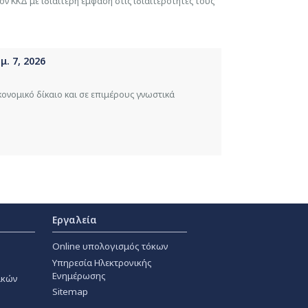
ν ΚΚΔ με ιδιαίτερη έμφαση στις ιδιαιτερότητες τους
. 7, 2026
κονομικό δίκαιο και σε επιμέρους γνωστικά
Εργαλεία
Online υπολογισμός τόκων
Υπηρεσία Ηλεκτρονικής
Ενημέρωσης
ακών
Sitemap