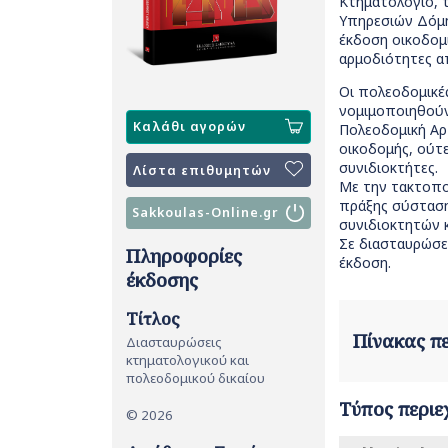
Κτηματολόγιο, 
Υπηρεσιών Δόμη
έκδοση οικοδομ
αρμοδιότητες α
Οι πολεοδομικές
νομιμοποιηθούν
Καλάθι αγορών
Πολεοδομική Αρχ
οικοδομής, ούτ
συνιδιοκτήτες.
Λίστα επιθυμητών
Με την τακτοπο
πράξης σύστασης
Sakkoulas-Online.gr
συνιδιοκτητών κ
Σε διασταυρώσει
Πληροφορίες
έκδοση.
έκδοσης
Τίτλος
Πίνακας 
Διασταυρώσεις
κτηματολογικού και
πολεοδομικού δικαίου
Τύπος περιε
© 2026