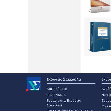
Εκδόσεις Σάκκουλα
Εκδό
Καταστήματα
Αναζή
Επικοινωνία
Νέες 
Εργασία στις Εκδόσεις
Συγγρ
Σάκκουλα
Θεματ
Κάρτα μέλους ασκούμενων και