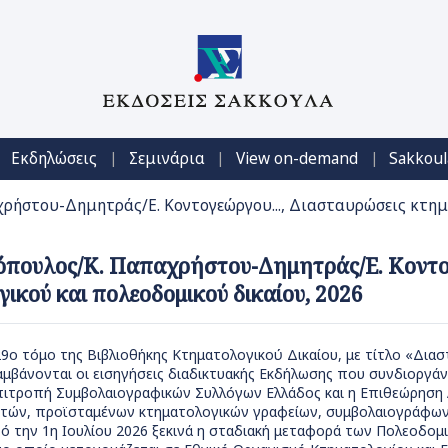
|
|
|
Εκδηλώσεις
Σεμινάρια
View on-demand
Sakkoul
ρήστου-Δημητράς/Ε. Κοντογεώργου..., Διασταυρώσεις κτημ
τόπουλος/Κ. Παπαχρήστου-Δημητράς/Ε. Κοντογ
ικού και πολεοδομικού δικαίου, 2026
9ο τόμο της Βιβλιοθήκης Κτηματολογικού Δικαίου, με τίτλο «Δια
λαμβάνονται οι εισηγήσεις διαδικτυακής Εκδήλωσης που συνδιοργ
πιτροπή Συμβολαιογραφικών Συλλόγων Ελλάδος και η Επιθεώρηση Α
τών, προϊσταμένων κτηματολογικών γραφείων, συμβολαιογράφων 
ό την 1η Ιουλίου 2026 ξεκινά η σταδιακή μεταφορά των Πολεοδομ