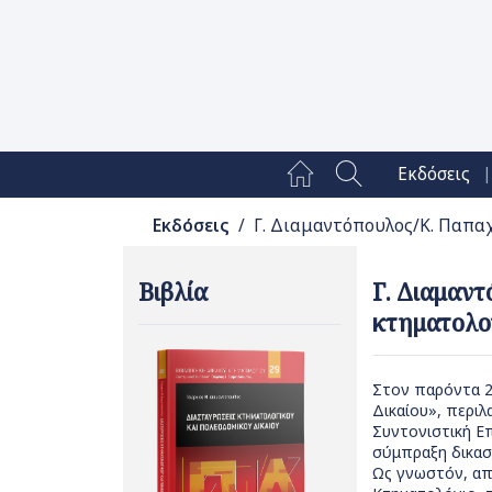
|
Εκδόσεις
Εκδόσεις
/ Γ. Διαμαντόπουλος/Κ. Παπαχ
Βιβλία
Γ. Διαμαν
κτηματολογ
Στον παρόντα 2
Δικαίου», περι
Συντονιστική Ε
σύμπραξη δικασ
Ως γνωστόν, απ