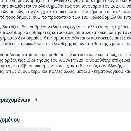
το οποίο μετονομάζεται σε Εθνικό Οργανισμό Κτηματολογίου και
σης αναμένεται να ολοκληρωθεί έως τον Ιανουάριο του 2027. Ο νέ
ικών αδειών, τον έλεγχο κατασκευών και την τήρηση της πολεοδομ
πό τους δήμους, ενώ το προσωπικό των 185 Πολεοδομιών θα εντα
 διατάξεις δεν ρυθμίζουν ιδιωτικές σχέσεις, αλλά έννομες σχέσεις
 πολεοδομικά αυθαίρετες κατασκευές σε πολυκατοικία με την τ
ή, αυτό δεν σημαίνει ότι νομιμοποιούνται οι κατασκευές αυτές 
ε παύει η παρακώλυση της ελεύθερης και ανεμπόδιστης χρήσης 
ίηση/νομιμοποίηση των αυθαίρετων κατασκευών και, ιδίως, με 
 οριζόντιας ιδιοκτησίας του ν. 3741/1929, ο νομοθέτης επιχειρ
αι τη μεταβίβαση ακινήτων που είχαν τεθεί εκτός συναλλαγής.
ς, όπως οι ανωτέρω και πολλές άλλες, μεταξύ κτηματολογικού και
περιεχομένων
+
χομένου