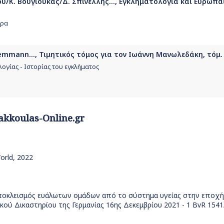
Κ. Βουγιούκας/Δ. Σπινέλλης..., Εγκληματολογία και Ευρωπα
υρα
. Bemmann..., Τιμητικός τόμος για τον Ιωάννη Μανωλεδάκη, τόμ. 
λογίας - Ιστορίας του εγκλήματος
akkoulas-Online.gr
World, 2022
 αποκλεισμός ευάλωτων ομάδων από το σύστημα υγείας στην εποχή
ύ Δικαστηρίου της Γερμανίας 16ης Δεκεμβρίου 2021 - 1 BvR 1541/