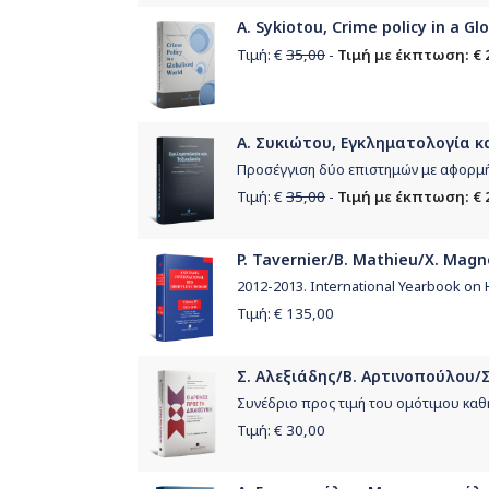
A. Sykiotou, Crime policy in a Gl
Τιμή: €
35,00
-
Τιμή με έκπτωση: € 
Α. Συκιώτου, Εγκληματολογία κα
Προσέγγιση δύο επιστημών με αφορμή 
Τιμή: €
35,00
-
Τιμή με έκπτωση: € 
P. Tavernier/B. Mathieu/X. Magno
2012-2013. International Yearbook on
Τιμή: €
135,00
Σ. Αλεξιάδης/Β. Αρτινοπούλου/Σ
Συνέδριο προς τιμή του ομότιμου καθ
Τιμή: €
30,00