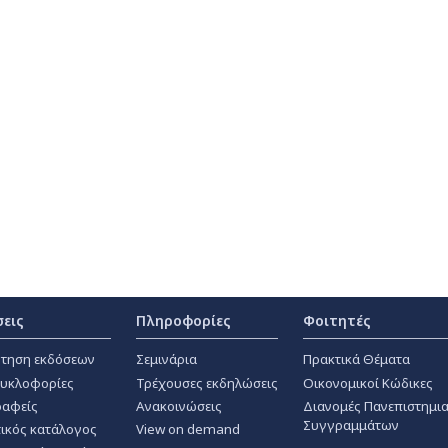
σεις
Πληροφορίες
Φοιτητές
τηση εκδόσεων
Σεμινάρια
Πρακτικά Θέματα
κυκλοφορίες
Τρέχουσες εκδηλώσεις
Οικονομικοί Κώδικες
αφείς
Ανακοινώσεις
Διανομές Πανεπιστημι
Συγγραμμάτων
ικός κατάλογος
View on demand