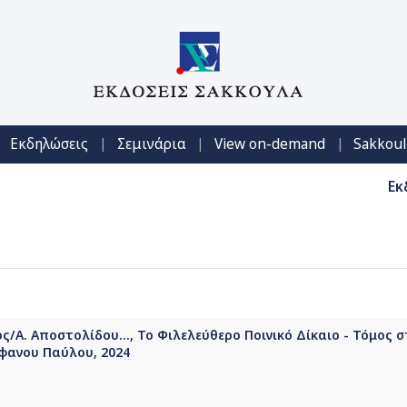
|
|
|
Εκδηλώσεις
Σεμινάρια
View on-demand
Sakkoul
Εκ
/Α. Αποστολίδου..., Το Φιλελεύθερο Ποινικό Δίκαιο - Τόμος 
φανου Παύλου, 2024