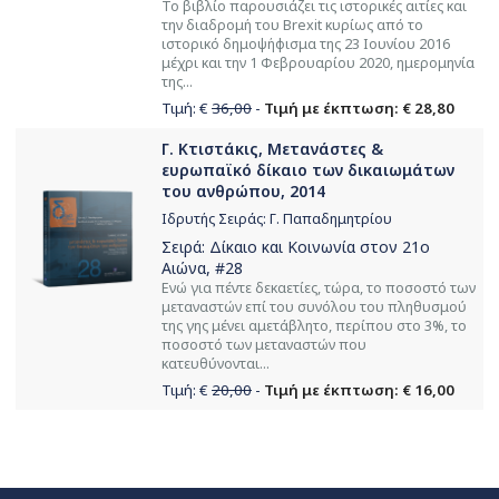
Το βιβλίο παρουσιάζει τις ιστορικές αιτίες και
την διαδρομή του Brexit κυρίως από το
ιστορικό δημοψήφισμα της 23 Ιουνίου 2016
μέχρι και την 1 Φεβρουαρίου 2020, ημερομηνία
της...
Τιμή: €
36,00
-
Τιμή με έκπτωση: € 28,80
Γ. Κτιστάκις, Μετανάστες &
ευρωπαϊκό δίκαιο των δικαιωμάτων
του ανθρώπου, 2014
Ιδρυτής Σειράς: Γ. Παπαδημητρίου
Σειρά:
Δίκαιο και Κοινωνία στον 21ο
Αιώνα
, #28
Ενώ για πέντε δεκαετίες, τώρα, το ποσοστό των
μεταναστών επί του συνόλου του πληθυσμού
της γης μένει αμετάβλητο, περίπου στο 3%, το
ποσοστό των μεταναστών που
κατευθύνονται...
Τιμή: €
20,00
-
Τιμή με έκπτωση: € 16,00