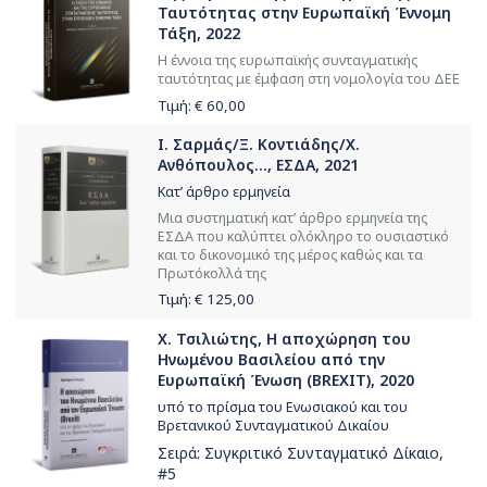
Ταυτότητας στην Ευρωπαϊκή Έννομη
Τάξη, 2022
Η έννοια της ευρωπαϊκής συνταγματικής
ταυτότητας με έμφαση στη νομολογία του ΔΕΕ
Τιμή: €
60,00
Ι. Σαρμάς/Ξ. Κοντιάδης/Χ.
Ανθόπουλος..., ΕΣΔΑ, 2021
Κατ’ άρθρο ερμηνεία
Mια συστηματική κατ’ άρθρο ερμηνεία της
ΕΣΔΑ που καλύπτει ολόκληρο το ουσιαστικό
και το δικονομικό της μέρος καθώς και τα
Πρωτόκολλά της
Τιμή: €
125,00
Χ. Τσιλιώτης, Η αποχώρηση του
Ηνωμένου Βασιλείου από την
Ευρωπαϊκή Ένωση (BREXIT), 2020
υπό το πρίσμα του Ενωσιακού και του
Βρετανικού Συνταγματικού Δικαίου
Σειρά:
Συγκριτικό Συνταγματικό Δίκαιο
,
#5