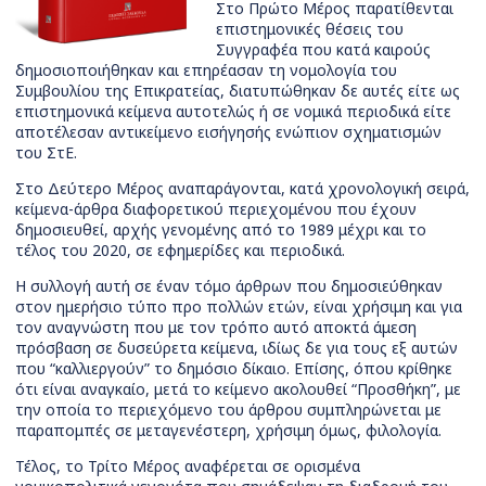
Στο Πρώτο Μέρος παρατίθενται
επιστημονικές θέσεις του
Συγγραφέα που κατά καιρούς
δημοσιοποιήθηκαν και επηρέασαν τη νομολογία του
Συμβουλίου της Επικρατείας, διατυπώθηκαν δε αυτές είτε ως
επιστημονικά κείμενα αυτοτελώς ή σε νομικά περιοδικά είτε
αποτέλεσαν αντικείμενο εισήγησής ενώπιον σχηματισμών
του ΣτΕ.
Στο Δεύτερο Μέρος αναπαράγονται, κατά χρονολογική σειρά,
κείμενα-άρθρα διαφορετικού περιεχομένου που έχουν
δημοσιευθεί, αρχής γενομένης από το 1989 μέχρι και το
τέλος του 2020, σε εφημερίδες και περιοδικά.
Η συλλογή αυτή σε έναν τόμο άρθρων που δημοσιεύθηκαν
στον ημερήσιο τύπο προ πολλών ετών, είναι χρήσιμη και για
τον αναγνώστη που με τον τρόπο αυτό αποκτά άμεση
πρόσβαση σε δυσεύρετα κείμενα, ιδίως δε για τους εξ αυτών
που “καλλιεργούν” το δημόσιο δίκαιο. Επίσης, όπου κρίθηκε
ότι είναι αναγκαίο, μετά το κείμενο ακολουθεί “Προσθήκη”, με
την οποία το περιεχόμενο του άρθρου συμπληρώνεται με
παραπομπές σε μεταγενέστερη, χρήσιμη όμως, φιλολογία.
Τέλος, το Τρίτο Μέρος αναφέρεται σε ορισμένα