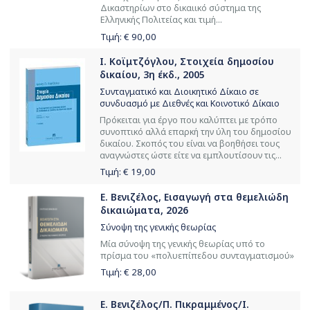
Δικαστηρίων στο δικαιικό σύστημα της
Ελληνικής Πολιτείας και τιμή...
Τιμή: €
90,00
Ι. Κοϊμτζόγλου, Στοιχεία δημοσίου
δικαίου, 3η έκδ., 2005
Συνταγματικό και Διοικητικό Δίκαιο σε
συνδυασμό με Διεθνές και Κοινοτικό Δίκαιο
Πρόκειται για έργο που καλύπτει με τρόπο
συνοπτικό αλλά επαρκή την ύλη του δημοσίου
δικαίου. Σκοπός του είναι να βοηθήσει τους
αναγνώστες ώστε είτε να εμπλουτίσουν τις...
Τιμή: €
19,00
Ε. Βενιζέλος, Εισαγωγή στα θεμελιώδη
δικαιώματα, 2026
Σύνοψη της γενικής θεωρίας
Μία σύνοψη της γενικής θεωρίας υπό το
πρίσμα του «πολυεπίπεδου συνταγματισμού»
Τιμή: €
28,00
Ε. Βενιζέλος/Π. Πικραμμένος/Ι.