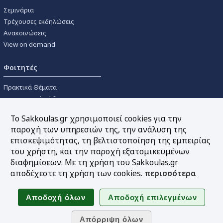
Σεμινάρια
Τρέχουσες εκδηλώσεις
Ανακοινώσεις
View on demand
Φοιτητές
Πρακτικά Θέματα
Οικονομικοί Κώδικες
Διανομές Πανεπιστημιακών
Το Sakkoulas.gr χρησιμοποιεί cookies για την
Συγγραμμάτων
παροχή των υπηρεσιών της, την ανάλυση της
επισκεψιμότητας, τη βελτιστοποίηση της εμπειρίας
Εργαλεία
του χρήστη, και την παροχή εξατομικευμένων
διαφημίσεων. Με τη χρήση του Sakkoulas.gr
Online υπολογισμός τόκων
αποδέχεστε τη χρήση των cookies.
περισσότερα
Υπηρεσία Ηλεκτρονικής
Ενημέρωσης
Sitemap
Ακολουθήστε μας