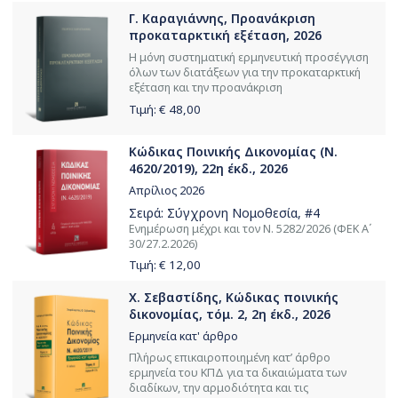
Γ. Καραγιάννης, Προανάκριση
προκαταρκτική εξέταση, 2026
Η μόνη συστηματική ερμηνευτική προσέγγιση
όλων των διατάξεων για την προκαταρκτική
εξέταση και την προανάκριση
Τιμή: €
48,00
Κώδικας Ποινικής Δικονομίας (Ν.
4620/2019), 22η έκδ., 2026
Απρίλιος 2026
Σειρά:
Σύγχρονη Νομοθεσία
, #4
Ενημέρωση μέχρι και τον Ν. 5282/2026 (ΦΕΚ Α΄
30/27.2.2026)
Τιμή: €
12,00
Χ. Σεβαστίδης, Κώδικας ποινικής
δικονομίας, τόμ. 2, 2η έκδ., 2026
Ερμηνεία κατ' άρθρο
Πλήρως επικαιροποιημένη κατ’ άρθρο
ερμηνεία του ΚΠΔ για τα δικαιώματα των
διαδίκων, την αρμοδιότητα και τις