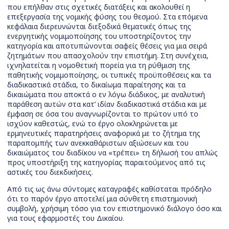
που επήλθαν στις σχετικές διατάξεις και ακολουθεί η
επεξεργασία της νομικής φύσης του θεσμού. Στα επόμενα
κεφάλαια διερευνώνται διεξοδικά θεματικές όπως της
ενεργητικής νομιμοποίησης του υποστηρίζοντος την
κατηγορία και αποτυπώνονται σαφείς θέσεις για μια σειρά
ζητημάτων που απασχολούν την επιστήμη. Στη συνέχεια,
ιχνηλατείται η νομοθετική πορεία για τη ρύθμιση της
παθητικής νομιμοποίησης, οι τυπικές προϋποθέσεις και τα
διαδικαστικά στάδια, το δικαίωμα παραίτησης και τα
δικαιώματα που αποκτά ο εν λόγω διάδικος, με αναλυτική
παράθεση αυτών στα κατ’ ιδίαν διαδικαστικά στάδια και με
έμφαση σε όσα του αναγνωρίζονται το πρώτον υπό το
ισχύον καθεστώς, ενώ το έργο ολοκληρώνεται με
ερμηνευτικές παρατηρήσεις αναφορικά με το ζήτημα της
παραπομπής των ανεκκαθάριστων αξιώσεων και του
δικαιώματος του διαδίκου να «τρέπει» τη δήλωσή του απλώς
προς υποστήριξη της κατηγορίας παραιτούμενος από τις
αστικές του διεκδικήσεις.
Από τις ως άνω σύντομες καταγραφές καθίσταται πρόδηλο
ότι το παρόν έργο αποτελεί μια σύνθετη επιστημονική
συμβολή, χρήσιμη τόσο για τον επιστημονικό διάλογο όσο και
για τους εφαρμοστές του Δικαίου.