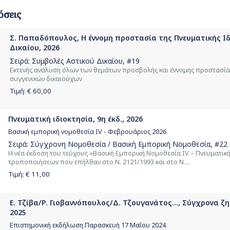
όσεις
Σ. Παπαδόπουλος, Η έννομη προστασία της Πνευματικής Ιδ
Δικαίου, 2026
Σειρά:
Συμβολές Αστικού Δικαίου
, #19
Εκτενής ανάλυση όλων των θεμάτων προσβολής και έννομης προστασία
συγγενικών δικαιούχων
Τιμή: €
60,00
Πνευματική ιδιοκτησία, 9η έκδ., 2026
Βασική εμπορική νομοθεσία IV - Φεβρουάριος 2026
Σειρά:
Σύγχρονη Νομοθεσία / Βασική Εμπορική Νομοθεσία
, #22
Η νέα έκδοση του τεύχους «Βασική Εμπορική Νομοθεσία ΙV – Πνευματική
τροποποιήσεων που επήλθαν στο Ν. 2121/1993 και στο Ν....
Τιμή: €
11,00
Ε. Τζίβα/Ρ. Γιοβαννόπουλος/Δ. Τζουγανάτος..., Σύγχρονα ζ
2025
Επιστημονική εκδήλωση Παρασκευή 17 Μαΐου 2024