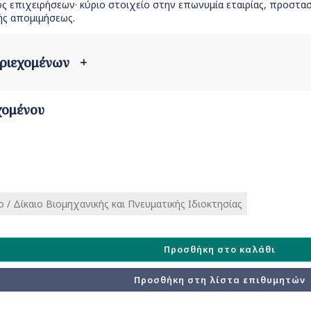
λος επιχειρήσεων· κύριο στοιχείο στην επωνυμία εταιρίας, προστα
ής απομιμήσεως.
εριεχομένων
+
χομένου
 / Δίκαιο Βιομηχανικής και Πνευματικής Ιδιοκτησίας
Προσθήκη στο καλάθι
Προσθήκη στη λίστα επιθυμητών