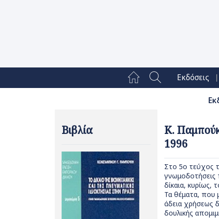
|
Εκδόσεις
Εκ
Βιβλία
Κ. Παμπούκ
1996
Στο 5ο τεύχος 
γνωμοδοτήσεις 
δίκαια, κυρίως, 
Τα θέματα, που μ
άδεια χρήσεως δ
δουλικής απομιμ