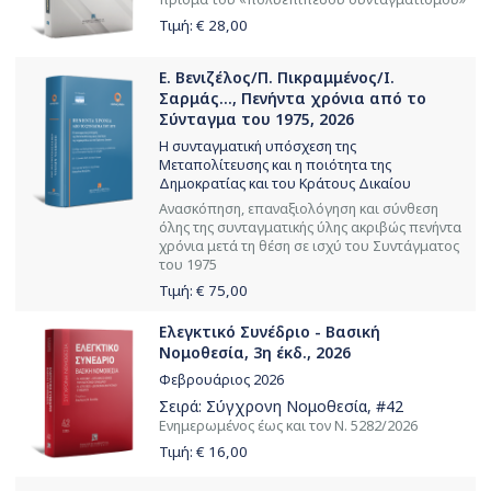
Τιμή: €
28,00
Ε. Βενιζέλος/Π. Πικραμμένος/Ι.
Σαρμάς..., Πενήντα χρόνια από το
Σύνταγμα του 1975, 2026
Η συνταγματική υπόσχεση της
Μεταπολίτευσης και η ποιότητα της
Δημοκρατίας και του Κράτους Δικαίου
Ανασκόπηση, επαναξιολόγηση και σύνθεση
όλης της συνταγματικής ύλης ακριβώς πενήντα
χρόνια μετά τη θέση σε ισχύ του Συντάγματος
του 1975
Τιμή: €
75,00
Ελεγκτικό Συνέδριο - Βασική
Νομοθεσία, 3η έκδ., 2026
Φεβρουάριος 2026
Σειρά:
Σύγχρονη Νομοθεσία
, #42
Ενημερωμένος έως και τον Ν. 5282/2026
Τιμή: €
16,00