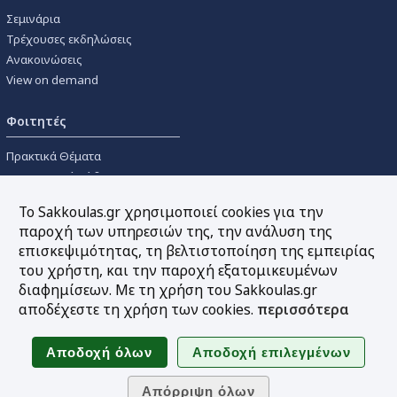
Σεμινάρια
Τρέχουσες εκδηλώσεις
Ανακοινώσεις
View on demand
Φοιτητές
Πρακτικά Θέματα
Οικονομικοί Κώδικες
Διανομές Πανεπιστημιακών
Το Sakkoulas.gr χρησιμοποιεί cookies για την
Συγγραμμάτων
παροχή των υπηρεσιών της, την ανάλυση της
επισκεψιμότητας, τη βελτιστοποίηση της εμπειρίας
Εργαλεία
του χρήστη, και την παροχή εξατομικευμένων
διαφημίσεων. Με τη χρήση του Sakkoulas.gr
Online υπολογισμός τόκων
αποδέχεστε τη χρήση των cookies.
περισσότερα
Υπηρεσία Ηλεκτρονικής
Ενημέρωσης
Sitemap
Ακολουθήστε μας