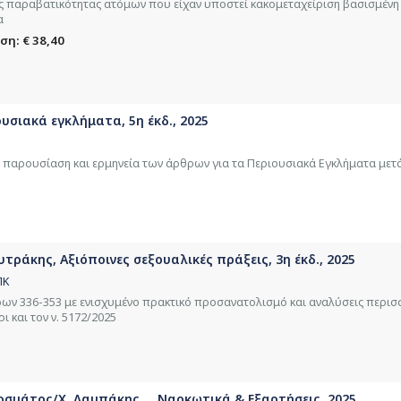
 παραβατικότητας ατόμων που είχαν υποστεί κακομεταχείριση βασισμένη 
α
ση: € 38,40
υσιακά εγκλήματα, 5η έκδ., 2025
ή παρουσίαση και ερμηνεία των άρθρων για τα Περιουσιακά Εγκλήματα μετά 
ράκης, Αξιόποινες σεξουαλικές πράξεις, 3η έκδ., 2025
ΠΚ
ρων 336-353 με ενισχυμένο πρακτικό προσανατολισμό και αναλύσεις περι
 και τον ν. 5172/2025
σμάτος/Χ. Λαμπάκης..., Ναρκωτικά & Εξαρτήσεις, 2025