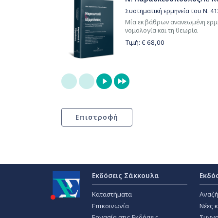
Συστηματική ερμηνεία του Ν. 41
Μία εκ βάθρων ανανεωμένη ερμην
νομολογία και τη θεωρία
Τιμή: €
68,00
Εκδόσεις Σάκκουλα
Εκδό
Καταστήματα
Αναζή
Επικοινωνία
Νέες 
Εργασία στις Εκδόσεις
Συγγρ