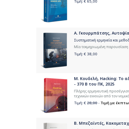
Τιμή: €
65,00
Α. Γκουρμπάτσης, Αυτοψία
Συστηματική ερμηνεία και μεθο
Μία τεκμηριωμένη παρουσίαση τ
Τιμή: €
38,00
Μ. Κουδελή, Hacking: Το
- 370 Β του ΠΚ, 2025
Πλήρης ερμηνευτική προσέγγιση
τεχνικών εννοιών από τον νομικ
Τιμή: €
28,00
-
Τιμή με έκπτω
Β. Μπεζαϊντές, Κακομεταχ