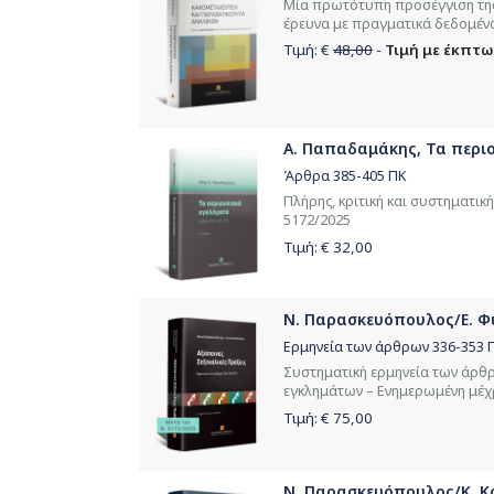
Μία πρωτότυπη προσέγγιση της
έρευνα με πραγματικά δεδομέν
Τιμή: €
48,00
-
Τιμή με έκπτω
Α. Παπαδαμάκης, Τα περιο
Άρθρα 385-405 ΠΚ
Πλήρης, κριτική και συστηματικ
5172/2025
Τιμή: €
32,00
Ν. Παρασκευόπουλος/Ε. Φυτ
Ερμηνεία των άρθρων 336-353 
Συστηματική ερμηνεία των άρθ
εγκλημάτων – Ενημερωμένη μέχρι
Τιμή: €
75,00
Ν. Παρασκευόπουλος/Κ. Κο