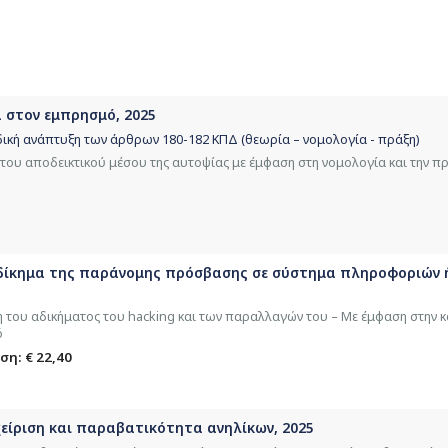
 στον εμπρησμό, 2025
δική ανάπτυξη των άρθρων 180-182 ΚΠΔ (θεωρία – νομολογία - πράξη)
ου αποδεικτικού μέσου της αυτοψίας με έμφαση στη νομολογία και την π
 αδίκημα της παράνομης πρόσβασης σε σύστημα πληροφοριών 
 του αδικήματος του hacking και των παραλλαγών του – Με έμφαση στην 
ό
ση: € 22,40
είριση και παραβατικότητα ανηλίκων, 2025