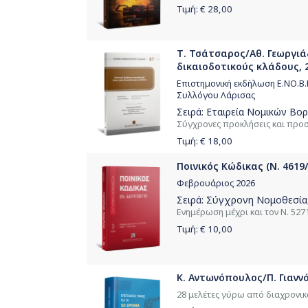
Τιμή: €
28,00
Τ. Τσάτσαρος/Αθ. Γεωργιά
δικαιοδοτικούς κλάδους, 
Επιστημονική εκδήλωση Ε.ΝΟ.Β
Συλλόγου Λάρισας
Σειρά:
Εταιρεία Νομικών Βορ
Σύγχρονες προκλήσεις και προσ
Τιμή: €
18,00
Ποινικός Κώδικας (Ν. 4619/
Φεβρουάριος 2026
Σειρά:
Σύγχρονη Νομοθεσία
Ενημέρωση μέχρι και τον Ν. 5271
Τιμή: €
10,00
Κ. Αντωνόπουλος/Π. Γιαννό
28 μελέτες γύρω από διαχρονικ