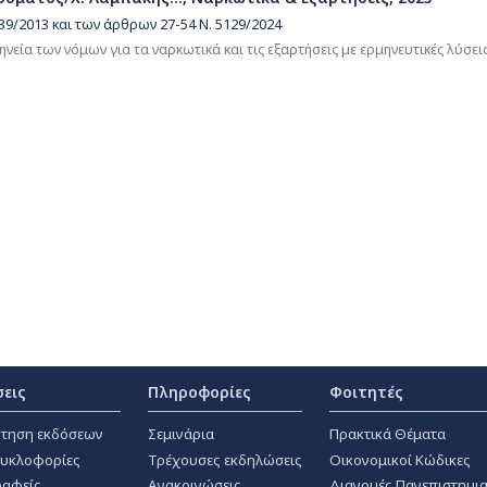
39/2013 και των άρθρων 27-54 Ν. 5129/2024
εία των νόμων για τα ναρκωτικά και τις εξαρτήσεις με ερμηνευτικές λύσει
σεις
Πληροφορίες
Φοιτητές
τηση εκδόσεων
Σεμινάρια
Πρακτικά Θέματα
κυκλοφορίες
Τρέχουσες εκδηλώσεις
Οικονομικοί Κώδικες
αφείς
Ανακοινώσεις
Διανομές Πανεπιστημι