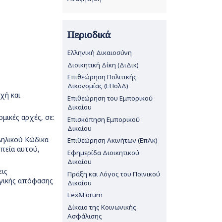
Περιοδικά
Ελληνική Δικαιοσύνη
Διοικητική Δίκη (ΔιΔικ)
Επιθεώρηση Πολιτικής
Δικονομίας (ΕΠολΔ)
χή και
Επιθεώρηση του Εμπορικού
Δικαίου
ικές αρχές, σε:
Επισκόπηση Εμπορικού
Δικαίου
ληλικού Κώδικα
Επιθεώρηση Ακινήτων (ΕπΑκ)
επεία αυτού,
Εφημερίδα Διοικητικού
Δικαίου
εις
Πράξη και Λόγος του Ποινικού
υργικής απόφασης
Δικαίου
Lex&Forum
Δίκαιο της Κοινωνικής
Ασφάλισης