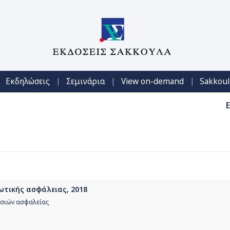
|
|
|
Εκδηλώσεις
Σεμινάρια
View on-demand
Sakkoul
ιωτικής ασφάλειας, 2018
εσιών ασφαλείας