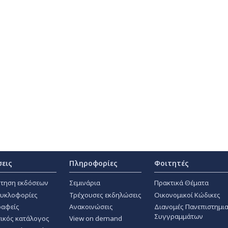
σεις
Πληροφορίες
Φοιτητές
τηση εκδόσεων
Σεμινάρια
Πρακτικά Θέματα
κυκλοφορίες
Τρέχουσες εκδηλώσεις
Οικονομικοί Κώδικες
αφείς
Ανακοινώσεις
Διανομές Πανεπιστημι
Συγγραμμάτων
ικός κατάλογος
View on demand