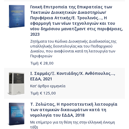
Γενική Επιτροπεία της Επικρατείας των
Τακτικών Διοικητικών Δικαστηρίων/
Περιφέρεια Αττικής/Ε. Τρουλινός..., Η
εφαρμογή των νέων τεχνολογιών και του
νέου δημόσιου μανατζμεντ στις περιφέρειες,
2023
Ζητήματα του Κώδικα Διοικητικής Διαδικασίας,της
υπαλληλικής δεοντολογίας και του Πειθαρχικού
Δικαίου, που αναφύονται κατά τη λειτουργία των
Περιφερειών
Τιμή: €
28,00
Ι. Σαρμάς/Ξ. Κοντιάδης/Χ. Ανθόπουλος...,
ΕΣΔΑ, 2021
Κατ’ άρθρο ερμηνεία
Τιμή: €
125,00
Τ. Ζολώτας, Η προστατευτική λειτουργία
των ατομικών δικαιωμάτων κατά τη
νομολογία του ΕΔΔΑ, 2018
Με επίμετρο για τη θέση της στην ελληνική έννομη
τάξη