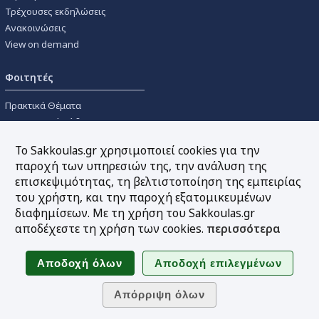
Τρέχουσες εκδηλώσεις
Ανακοινώσεις
View on demand
Φοιτητές
Πρακτικά Θέματα
Οικονομικοί Κώδικες
Διανομές Πανεπιστημιακών
Το Sakkoulas.gr χρησιμοποιεί cookies για την
Συγγραμμάτων
παροχή των υπηρεσιών της, την ανάλυση της
επισκεψιμότητας, τη βελτιστοποίηση της εμπειρίας
Εργαλεία
του χρήστη, και την παροχή εξατομικευμένων
διαφημίσεων. Με τη χρήση του Sakkoulas.gr
Online υπολογισμός τόκων
αποδέχεστε τη χρήση των cookies.
περισσότερα
Υπηρεσία Ηλεκτρονικής
Ενημέρωσης
Sitemap
Ακολουθήστε μας