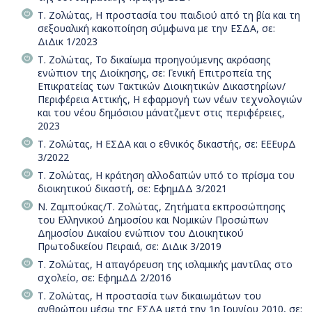
Τ. Ζολώτας, Η προστασία του παιδιού από τη βία και τη
σεξουαλική κακοποίηση σύμφωνα με την ΕΣΔΑ, σε:
ΔιΔικ 1/2023
Τ. Ζολώτας, Το δικαίωμα προηγούμενης ακρόασης
ενώπιον της Διοίκησης, σε: Γενική Επιτροπεία της
Επικρατείας των Τακτικών Διοικητικών Δικαστηρίων/
Περιφέρεια Αττικής, Η εφαρμογή των νέων τεχνολογιών
και του νέου δημόσιου μάνατζμεντ στις περιφέρειες,
2023
Τ. Ζολώτας, Η ΕΣΔΑ και ο εθνικός δικαστής, σε: ΕΕΕυρΔ
3/2022
Τ. Ζολώτας, Η κράτηση αλλοδαπών υπό το πρίσµα του
διοικητικού δικαστή, σε: ΕφημΔΔ 3/2021
Ν. Ζαμπούκας/Τ. Ζολώτας, Ζητήματα εκπροσώπησης
του Ελληνικού Δημοσίου και Νομικών Προσώπων
Δημοσίου Δικαίου ενώπιον του Διοικητικού
Πρωτοδικείου Πειραιά, σε: ΔιΔικ 3/2019
Τ. Ζολώτας, Η απαγόρευση της ισλαμικής μαντίλας στο
σχολείο, σε: ΕφημΔΔ 2/2016
Τ. Ζολώτας, Η προστασία των δικαιωμάτων του
ανθρώπου μέσω της ΕΣΔΑ μετά την 1η Ιουνίου 2010, σε: