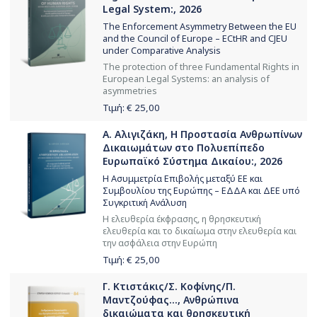
Legal System:, 2026
The Enforcement Asymmetry Between the EU
and the Council of Europe – ECtHR and CJEU
under Comparative Analysis
The protection of three Fundamental Rights in
European Legal Systems: an analysis of
asymmetries
Τιμή: €
25,00
Α. Αλιγιζάκη, Η Προστασία Ανθρωπίνων
Δικαιωμάτων στο Πολυεπίπεδο
Ευρωπαϊκό Σύστημα Δικαίου:, 2026
Η Ασυμμετρία Επιβολής μεταξύ ΕΕ και
Συμβουλίου της Ευρώπης – ΕΔΔΑ και ΔΕΕ υπό
Συγκριτική Ανάλυση
Η ελευθερία έκφρασης, η θρησκευτική
ελευθερία και το δικαίωμα στην ελευθερία και
την ασφάλεια στην Ευρώπη
Τιμή: €
25,00
Γ. Κτιστάκις/Σ. Κοφίνης/Π.
Μαντζούφας..., Ανθρώπινα
δικαιώματα και θρησκευτική