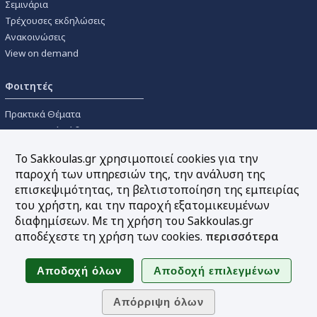
Σεμινάρια
Τρέχουσες εκδηλώσεις
Ανακοινώσεις
View on demand
Φοιτητές
Πρακτικά Θέματα
Οικονομικοί Κώδικες
Διανομές Πανεπιστημιακών
Το Sakkoulas.gr χρησιμοποιεί cookies για την
Συγγραμμάτων
παροχή των υπηρεσιών της, την ανάλυση της
επισκεψιμότητας, τη βελτιστοποίηση της εμπειρίας
Εργαλεία
του χρήστη, και την παροχή εξατομικευμένων
διαφημίσεων. Με τη χρήση του Sakkoulas.gr
Online υπολογισμός τόκων
αποδέχεστε τη χρήση των cookies.
περισσότερα
Υπηρεσία Ηλεκτρονικής
Ενημέρωσης
Sitemap
Ακολουθήστε μας