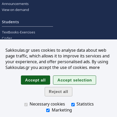
Announcements
View on demand
Students
Textbooks-Exercises
Codes
University textbooks
Sakkoulas.gr uses cookies to analyse data about web
page traffic, which allows it to improve its services and
Tools
your experience, and offer personalised ads. By using
Online interest calculation
Sakkoulas.gr you accept the use of cookies.
more
Newsletter
Sitemap
Follow us
Necessary cookies
Statistics
Marketing