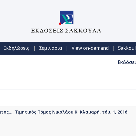
|
|
|
Εκδηλώσεις
Σεμινάρια
View on-demand
Sakkoul
Εκδόσε
τος..., Τιμητικός Τόμος Νικολάου Κ. Κλαμαρή, τόμ. 1, 2016