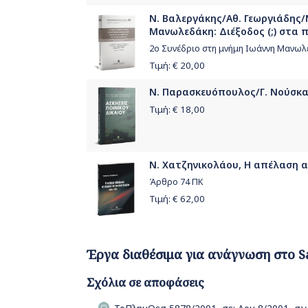
Ν. Βαλεργάκης/Αθ. Γεωργιάδης/Μ
Μανωλεδάκη: Διέξοδος (;) στα 
2ο Συνέδριο στη μνήμη Ιωάννη Μανωλε
Τιμή: €
20,00
Ν. Παρασκευόπουλος/Γ. Νούσκαλ
Τιμή: €
18,00
Ν. Χατζηνικολάου, Η απέλαση α
Άρθρο 74 ΠΚ
Τιμή: €
62,00
Έργα διαθέσιμα για ανάγνωση στο S
Σχόλια σε αποφάσεις