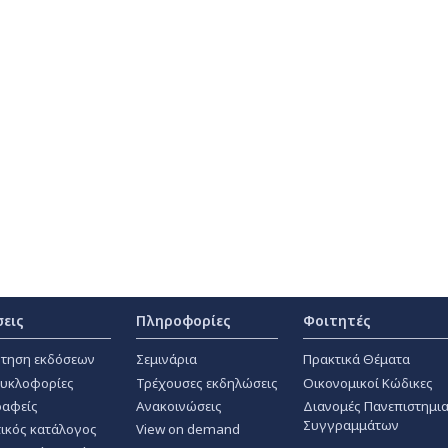
σεις
Πληροφορίες
Φοιτητές
τηση εκδόσεων
Σεμινάρια
Πρακτικά Θέματα
κυκλοφορίες
Τρέχουσες εκδηλώσεις
Οικονομικοί Κώδικες
αφείς
Ανακοινώσεις
Διανομές Πανεπιστημι
Συγγραμμάτων
ικός κατάλογος
View on demand