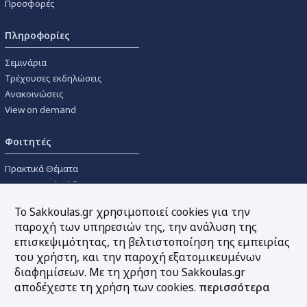
Προσφορές
Πληροφορίες
Σεμινάρια
Τρέχουσες εκδηλώσεις
Ανακοινώσεις
View on demand
Φοιτητές
Πρακτικά Θέματα
Οικονομικοί Κώδικες
Διανομές Πανεπιστημιακών
Το Sakkoulas.gr χρησιμοποιεί cookies για την
Συγγραμμάτων
παροχή των υπηρεσιών της, την ανάλυση της
επισκεψιμότητας, τη βελτιστοποίηση της εμπειρίας
Εργαλεία
του χρήστη, και την παροχή εξατομικευμένων
διαφημίσεων. Με τη χρήση του Sakkoulas.gr
Online υπολογισμός τόκων
αποδέχεστε τη χρήση των cookies.
περισσότερα
Υπηρεσία Ηλεκτρονικής
Ενημέρωσης