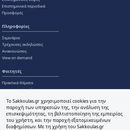
Επιστημονικά περιοδικά
Προσφορές
Πληροφορίες
Σεμινάρια
Τρέχουσες εκδηλώσεις
Ανακοινώσεις
View on demand
Φοιτητές
Πρακτικά Θέματα
Οικονομικοί Κώδικες
Διανομές Πανεπιστημιακών
Το Sakkoulas.gr χρησιμοποιεί cookies για την
Συγγραμμάτων
παροχή των υπηρεσιών της, την ανάλυση της
επισκεψιμότητας, τη βελτιστοποίηση της εμπειρίας
Εργαλεία
του χρήστη, και την παροχή εξατομικευμένων
διαφημίσεων. Με τη χρήση του Sakkoulas.gr
Online υπολογισμός τόκων