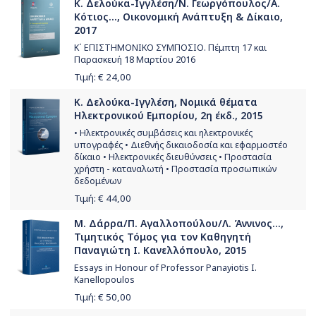
Κ. Δελούκα-Ιγγλέση/Ν. Γεωργόπουλος/Α.
Κότιος..., Οικονομική Ανάπτυξη & Δίκαιο,
2017
Κ΄ ΕΠΙΣΤΗΜΟΝΙΚΟ ΣΥΜΠΟΣΙΟ. Πέμπτη 17 και
Παρασκευή 18 Μαρτίου 2016
Τιμή: €
24,00
Κ. Δελούκα-Ιγγλέση, Νομικά θέματα
Ηλεκτρονικού Εμπορίου, 2η έκδ., 2015
• Ηλεκτρονικές συμβάσεις και ηλεκτρονικές
υπογραφές • Διεθνής δικαιοδοσία και εφαρμοστέο
δίκαιο • Ηλεκτρονικές διευθύνσεις • Προστασία
χρήστη - καταναλωτή • Προστασία προσωπικών
δεδομένων
Τιμή: €
44,00
Μ. Δάρρα/Π. Αγαλλοπούλου/Λ. Άννινος...,
Τιμητικός Τόμος για τον Καθηγητή
Παναγιώτη Ι. Κανελλόπουλο, 2015
Essays in Honour of Professor Panayiotis I.
Kanellopoulos
Τιμή: €
50,00