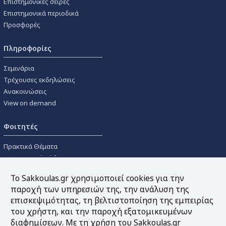
Επιστημονικές σειρές
Επιστημονικά περιοδικά
Προσφορές
Πληροφορίες
Σεμινάρια
Τρέχουσες εκδηλώσεις
Ανακοινώσεις
View on demand
Φοιτητές
Πρακτικά Θέματα
Οικονομικοί Κώδικες
Διανομές Πανεπιστημιακών
Το Sakkoulas.gr χρησιμοποιεί cookies για την
Συγγραμμάτων
παροχή των υπηρεσιών της, την ανάλυση της
επισκεψιμότητας, τη βελτιστοποίηση της εμπειρίας
Εργαλεία
του χρήστη, και την παροχή εξατομικευμένων
διαφημίσεων. Με τη χρήση του Sakkoulas.gr
Online υπολογισμός τόκων