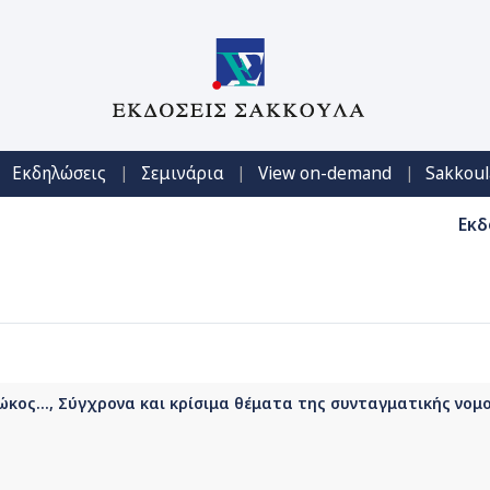
|
|
|
Εκδηλώσεις
Σεμινάρια
View on-demand
Sakkoul
Εκδ
ώκος..., Σύγχρονα και κρίσιμα θέματα της συνταγματικής νομ