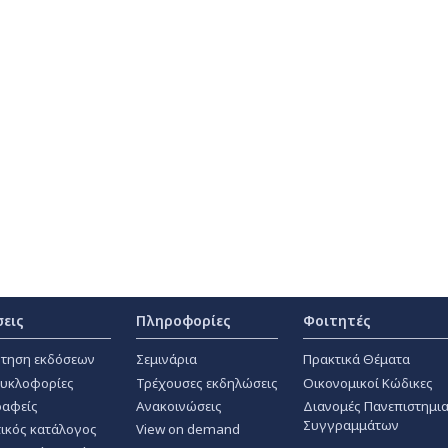
σεις
Πληροφορίες
Φοιτητές
τηση εκδόσεων
Σεμινάρια
Πρακτικά Θέματα
κυκλοφορίες
Τρέχουσες εκδηλώσεις
Οικονομικοί Κώδικες
αφείς
Ανακοινώσεις
Διανομές Πανεπιστημι
Συγγραμμάτων
ικός κατάλογος
View on demand