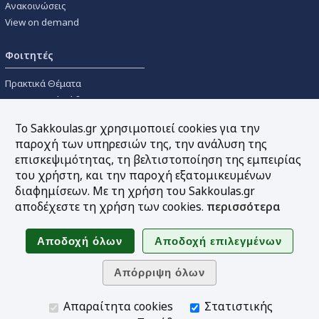
Ανακοινώσεις
View on demand
Φοιτητές
Πρακτικά Θέματα
Οικονομικοί Κώδικες
Διανομές Πανεπιστημιακών
Το Sakkoulas.gr χρησιμοποιεί cookies για την
Συγγραμμάτων
παροχή των υπηρεσιών της, την ανάλυση της
επισκεψιμότητας, τη βελτιστοποίηση της εμπειρίας
Εργαλεία
του χρήστη, και την παροχή εξατομικευμένων
διαφημίσεων. Με τη χρήση του Sakkoulas.gr
Online υπολογισμός τόκων
αποδέχεστε τη χρήση των cookies.
περισσότερα
Υπηρεσία Ηλεκτρονικής
Ενημέρωσης
Sitemap
Ακολουθήστε μας
Απαραίτητα cookies
Στατιστικής