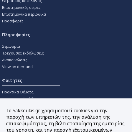
Θεματικός κατάλογος
Επιστημονικές σειρές
Επιστημονικά περιοδικά
Προσφορές
Πληροφορίες
Σεμινάρια
Τρέχουσες εκδηλώσεις
Ανακοινώσεις
View on demand
Φοιτητές
Πρακτικά Θέματα
Οικονομικοί Κώδικες
Διανομές Πανεπιστημιακών
Το Sakkoulas.gr χρησιμοποιεί cookies για την
Συγγραμμάτων
παροχή των υπηρεσιών της, την ανάλυση της
επισκεψιμότητας, τη βελτιστοποίηση της εμπειρίας
Εργαλεία
του χρήστη, και την παροχή εξατομικευμένων