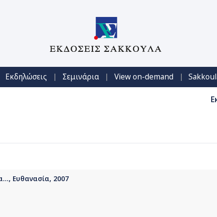
|
|
|
Εκδηλώσεις
Σεμινάρια
View on-demand
Sakkoul
Ε
..., Ευθανασία, 2007