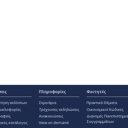
σεις
Πληροφορίες
Φοιτητές
τηση εκδόσεων
Σεμινάρια
Πρακτικά Θέματα
κυκλοφορίες
Τρέχουσες εκδηλώσεις
Οικονομικοί Κώδικες
αφείς
Ανακοινώσεις
Διανομές Πανεπιστημι
Συγγραμμάτων
ικός κατάλογος
View on demand