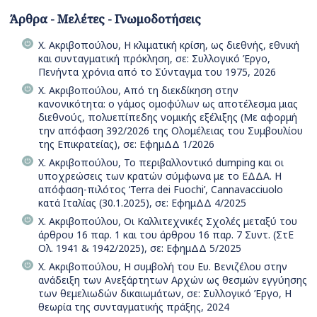
Άρθρα - Μελέτες - Γνωμοδοτήσεις
Χ. Ακριβοπούλου, Η κλιματική κρίση, ως διεθνής, εθνική
και συνταγματική πρόκληση, σε: Συλλογικό Έργο,
Πενήντα χρόνια από το Σύνταγμα του 1975, 2026
Χ. Ακριβοπούλου, Από τη διεκδίκηση στην
κανονικότητα: ο γάμος ομοφύλων ως αποτέλεσμα μιας
διεθνούς, πολυεπίπεδης νομικής εξέλιξης (Με αφορμή
την απόφαση 392/2026 της Ολομέλειας του Συμβουλίου
της Επικρατείας), σε: ΕφημΔΔ 1/2026
Χ. Ακριβοπούλου, Το περιβαλλοντικό dumping και οι
υποχρεώσεις των κρατών σύμφωνα με το ΕΔΔΑ. Η
απόφαση-πιλότος ‘Terra dei Fuochi’, Cannavacciuolo
κατά Ιταλίας (30.1.2025), σε: ΕφημΔΔ 4/2025
Χ. Ακριβοπούλου, Οι Καλλιτεχνικές Σχολές μεταξύ του
άρθρου 16 παρ. 1 και του άρθρου 16 παρ. 7 Συντ. (ΣτΕ
Ολ. 1941 & 1942/2025), σε: ΕφημΔΔ 5/2025
Χ. Ακριβοπούλου, Η συμβολή του Ευ. Βενιζέλου στην
ανάδειξη των Ανεξάρτητων Αρχών ως θεσμών εγγύησης
των θεμελιωδών δικαιωμάτων, σε: Συλλογικό Έργο, Η
θεωρία της συνταγματικής πράξης, 2024