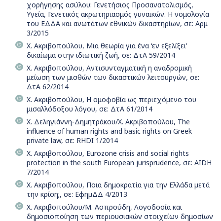
χορήγησης ασύλου: Γενετήσιος Προσανατολισμός,
Υγεία, Γενετικός ακρωτηριασμός γυναικών. Η νομολογία
του ΕΔΔΑ και ανωτάτων εθνικών δικαστηρίων, σε: Αρμ
3/2015
Χ. Ακριβοπούλου, Μια θεωρία για ένα ‘εν εξελίξει’
δικαίωμα στην ιδιωτική ζωή, σε: ΔτΑ 59/2014
Χ. Ακριβοπούλου, Αντισυνταγματική η αναδρομική
μείωση των μισθών των δικαστικών λειτουργών, σε:
ΔτΑ 62/2014
Χ. Ακριβοπούλου, Η ομοφοβία ως περιεχόμενο του
μισαλλόδοξου λόγου, σε: ΔτΑ 61/2014
Χ. Δεληγιάννη-Δημητράκου/Χ. Ακριβοπούλου, The
influence of human rights and basic rights on Greek
private law, σε: RHDI 1/2014
Χ. Ακριβοπούλου, Eurozone crisis and social rights
protection in the south European jurisprudence, σε: AIDH
7/2014
Χ. Ακριβοπούλου, Ποια δημοκρατία για την Ελλάδα μετά
την κρίση;, σε: ΕφημΔΔ 4/2013
Χ. Ακριβοπούλου/Μ. Ασπρούδη, Λογοδοσία και
δημοσιοποίηση των περιουσιακών στοιχείων δημοσίων