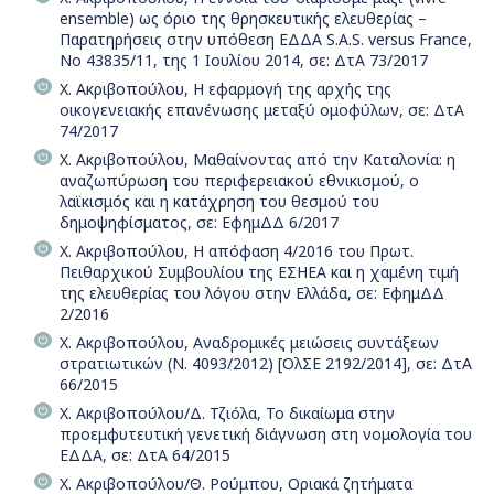
ensemble) ως όριο της θρησκευτικής ελευθερίας –
Παρατηρήσεις στην υπόθεση ΕΔΔΑ S.A.S. versus France,
No 43835/11, της 1 Ιουλίου 2014, σε: ΔτΑ 73/2017
Χ. Ακριβοπούλου, H εφαρμογή της αρχής της
οικογενειακής επανένωσης μεταξύ ομοφύλων, σε: ΔτΑ
74/2017
Χ. Ακριβοπούλου, Μαθαίνοντας από την Καταλονία: η
αναζωπύρωση του περιφερειακού εθνικισμού, ο
λαϊκισμός και η κατάχρηση του θεσμού του
δημοψηφίσματος, σε: ΕφημΔΔ 6/2017
Χ. Ακριβοπούλου, Η απόφαση 4/2016 του Πρωτ.
Πειθαρχικού Συμβουλίου της ΕΣΗΕΑ και η χαμένη τιμή
της ελευθερίας του λόγου στην Ελλάδα, σε: ΕφημΔΔ
2/2016
Χ. Ακριβοπούλου, Αναδρομικές μειώσεις συντάξεων
στρατιωτικών (Ν. 4093/2012) [ΟλΣΕ 2192/2014], σε: ΔτΑ
66/2015
Χ. Ακριβοπούλου/Δ. Τζιόλα, Το δικαίωμα στην
προεμφυτευτική γενετική διάγνωση στη νομολογία του
ΕΔΔΑ, σε: ΔτΑ 64/2015
Χ. Ακριβοπούλου/Θ. Ρούμπου, Οριακά ζητήματα