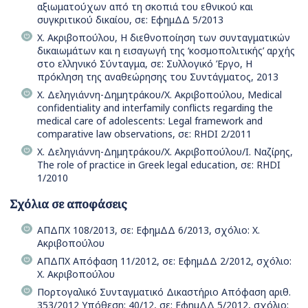
αξιωματούχων από τη σκοπιά του εθνικού και
συγκριτικού δικαίου, σε: ΕφημΔΔ 5/2013
Χ. Ακριβοπούλου, H διεθνοποίηση των συνταγματικών
δικαιωμάτων και η εισαγωγή της ‘κοσμοπολιτικής’ αρχής
στο ελληνικό Σύνταγμα, σε: Συλλογικό Έργο, Η
πρόκληση της αναθεώρησης του Συντάγματος, 2013
Χ. Δεληγιάννη-Δημητράκου/Χ. Ακριβοπούλου, Medical
confidentiality and interfamily conflicts regarding the
medical care of adolescents: Legal framework and
comparative law observations, σε: RHDI 2/2011
Χ. Δεληγιάννη-Δημητράκου/Χ. Ακριβοπούλου/Ι. Ναζίρης,
The role of practice in Greek legal education, σε: RHDI
1/2010
Σχόλια σε αποφάσεις
ΑΠΔΠΧ 108/2013, σε: ΕφημΔΔ 6/2013, σχόλιο: Χ.
Ακριβοπούλου
ΑΠΔΠΧ Απόφαση 11/2012, σε: ΕφημΔΔ 2/2012, σχόλιο:
Χ. Ακριβοπούλου
Πορτογαλικό Συνταγματικό Δικαστήριο Απόφαση αριθ.
353/2012 Υπόθεση: 40/12, σε: ΕφημΔΔ 5/2012, σχόλιο: