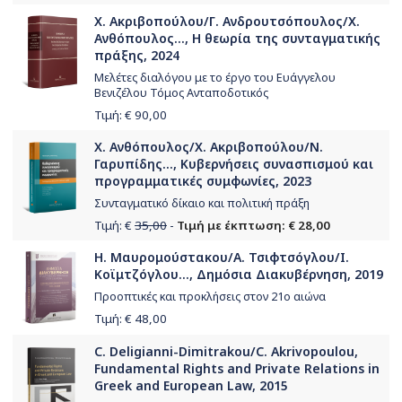
Χ. Ακριβοπούλου/Γ. Ανδρουτσόπουλος/Χ.
Ανθόπουλος..., Η θεωρία της συνταγματικής
πράξης, 2024
Μελέτες διαλόγου με το έργο του Ευάγγελου
Βενιζέλου Τόμος Ανταποδοτικός
Τιμή: €
90,00
Χ. Ανθόπουλος/Χ. Ακριβοπούλου/Ν.
Γαρυπίδης..., Κυβερνήσεις συνασπισμού και
προγραμματικές συμφωνίες, 2023
Συνταγματικό δίκαιο και πολιτική πράξη
Τιμή: €
35,00
-
Τιμή με έκπτωση: € 28,00
Η. Μαυρομούστακου/Α. Τσιφτσόγλου/Ι.
Κοϊμτζόγλου..., Δημόσια Διακυβέρνηση, 2019
Προοπτικές και προκλήσεις στον 21ο αιώνα
Τιμή: €
48,00
C. Deligianni-Dimitrakou/C. Akrivopoulou,
Fundamental Rights and Private Relations in
Greek and European Law, 2015