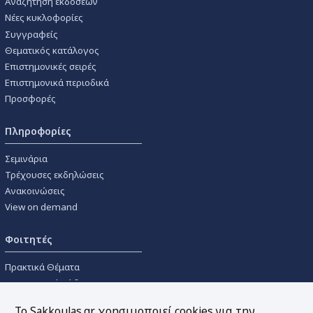
Αναζήτηση εκδόσεων
Νέες κυκλοφορίες
Συγγραφείς
Θεματικός κατάλογος
Επιστημονικές σειρές
Επιστημονικά περιοδικά
Προσφορές
Πληροφορίες
Σεμινάρια
Τρέχουσες εκδηλώσεις
Ανακοινώσεις
View on demand
Φοιτητές
Πρακτικά Θέματα
Οικονομικοί Κώδικες
Διανομές Πανεπιστημιακών
Το Sakkoulas.gr χρησιμοποιεί cookies για την
Συγγραμμάτων