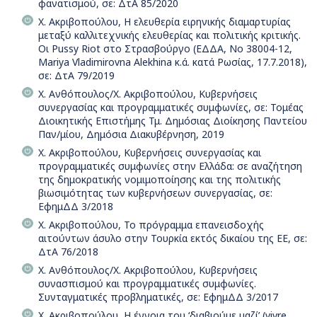
φανατισμού, σε: ΔτΑ 85/2020
Χ. Ακριβοπούλου, Η ελευθερία ειρηνικής διαμαρτυρίας
μεταξύ καλλιτεχνικής ελευθερίας και πολιτικής κριτικής.
Οι Pussy Riot στο Στρασβούργο (ΕΔΔΑ, Νο 38004-12,
Mariya Vladimirovna Alekhina κ.ά. κατά Ρωσίας, 17.7.2018),
σε: ΔτΑ 79/2019
Χ. Ανθόπουλος/Χ. Ακριβοπούλου, Κυβερνήσεις
συνεργασίας και προγραμματικές συμφωνίες, σε: Τομέας
Διοικητικής Επιστήμης Τμ. Δημόσιας Διοίκησης Παντείου
Παν/μίου, Δημόσια Διακυβέρνηση, 2019
Χ. Ακριβοπούλου, Κυβερνήσεις συνεργασίας και
προγραμματικές συμφωνίες στην Ελλάδα: σε αναζήτηση
της δημοκρατικής νομιμοποίησης και της πολιτικής
βιωσιμότητας των κυβερνήσεων συνεργασίας, σε:
ΕφημΔΔ 3/2018
Χ. Ακριβοπούλου, Το πρόγραμμα επανεισδοχής
αιτούντων άσυλο στην Τουρκία εκτός δικαίου της ΕΕ, σε:
ΔτΑ 76/2018
Χ. Ανθόπουλος/Χ. Ακριβοπούλου, Κυβερνήσεις
συνασπισμού και προγραμματικές συμφωνίες.
Συνταγματικές προβληματικές, σε: ΕφημΔΔ 3/2017
Χ. Ακριβοπούλου, H έννοια του ‘διαβιούμε μαζί’ (vivre