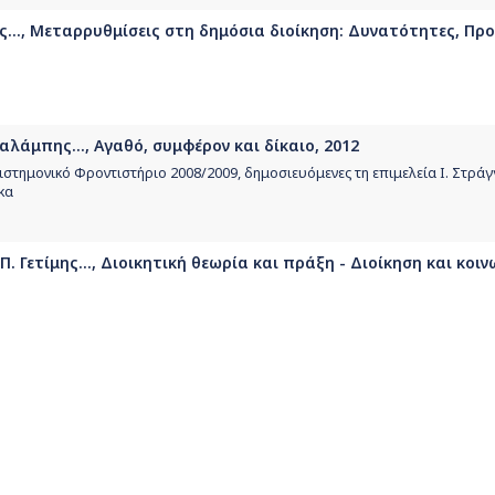
ης..., Μεταρρυθμίσεις στη δημόσια διοίκηση: Δυνατότητες, Πρ
αλάμπης..., Αγαθό, συμφέρον και δίκαιο, 2012
ιστημονικό Φροντιστήριο 2008/2009, δημοσιευόμενες τη επιμελεία Ι. Στράγγ
κα
 Γετίμης..., Διοικητική θεωρία και πράξη - Διοίκηση και κοιν