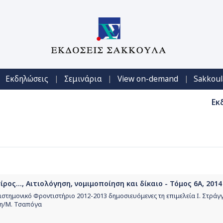
|
|
|
Εκδηλώσεις
Σεμινάρια
View on-demand
Sakkoul
Εκ
ρος..., Αιτιολόγηση, νομιμοποίηση και δίκαιο - Τόμος 6Α, 2014
πιστημονικό Φροντιστήριο 2012-2013 δημοσιευόμενες τη επιμελεία Ι. Στράγγ
η/Μ. Τσαπόγα