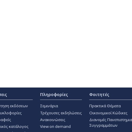
σεις
Πληροφορίες
Φοιτητές
τηση εκδόσεων
Σεμινάρια
Πρακτικά Θέματα
κυκλοφορίες
Τρέχουσες εκδηλώσεις
Οικονομικοί Κώδικες
αφείς
Ανακοινώσεις
Διανομές Πανεπιστημι
Συγγραμμάτων
ικός κατάλογος
View on demand