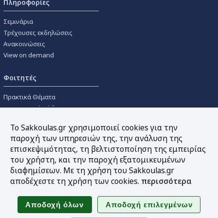
Πληροφορίες
Σεμινάρια
Τρέχουσες εκδηλώσεις
Ανακοινώσεις
View on demand
Φοιτητές
Πρακτικά Θέματα
Οικονομικοί Κώδικες
Διανομές Πανεπιστημιακών
Το Sakkoulas.gr χρησιμοποιεί cookies για την
Συγγραμμάτων
παροχή των υπηρεσιών της, την ανάλυση της
επισκεψιμότητας, τη βελτιστοποίηση της εμπειρίας
Εργαλεία
του χρήστη, και την παροχή εξατομικευμένων
διαφημίσεων. Με τη χρήση του Sakkoulas.gr
Online υπολογισμός τόκων
αποδέχεστε τη χρήση των cookies.
περισσότερα
Υπηρεσία Ηλεκτρονικής
Ενημέρωσης
Sitemap