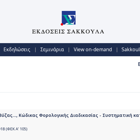
|
|
|
Εκδηλώσεις
Σεμινάρια
View on-demand
Sakkoul
ύζας..., Κώδικας Φορολογικής Διαδικασίας - Συστηματική κα
18 (ΦΕΚ Α’ 105)