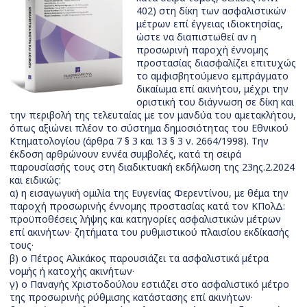
402) στη δίκη των ασφαλιστικών
μέτρων επί έγγειας ιδιοκτησίας,
ώστε να διαπιστωθεί αν η
προσωρινή παροχή έννομης
προστασίας διασφαλίζει επιτυχώς
το αμφισβητούμενο εμπράγματο
δικαίωμα επί ακινήτου, μέχρι την
οριστική του διάγνωση σε δίκη και
την περιβολή της τελευταίας με τον μανδύα του αμετακλήτου,
όπως αξιώνει πλέον το σύστημα δημοσιότητας του Εθνικού
Κτηματολογίου (άρθρα 7 § 3 και 13 § 3 ν. 2664/1998). Την
έκδοση αρθρώνουν εννέα συμβολές, κατά τη σειρά
παρουσίασής τους στη διαδικτυακή εκδήλωση της 23ης.2.2024
και ειδικώς:
α) η εισαγωγική ομιλία της Ευγενίας Φερεντίνου, με θέμα την
παροχή προσωρινής έννομης προστασίας κατά τον ΚΠολΔ:
προϋποθέσεις λήψης και κατηγορίες ασφαλιστικών μέτρων
επί ακινήτων· ζητήματα του ρυθμιστικού πλαισίου εκδίκασής
τους·
β) ο Πέτρος Αλικάκος παρουσιάζει τα ασφαλιστικά μέτρα
νομής ή κατοχής ακινήτων·
γ) ο Παναγής Χριστοδούλου εστιάζει στο ασφαλιστικό μέτρο
της προσωρινής ρύθμισης κατάστασης επί ακινήτων·