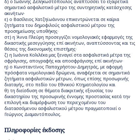
δ) ο Ιωάννης Δεληκωστόπουλος αναπτύσσει το εξαιρετικά
σημαντικό ασφαλιστικό μέτρο της συντηρητικής κατάσχεσης
ακινήτων·
ε) ο Βασίλειος Χατζηϊωάννου επικεντρώνεται σε καίρια
ζητήματα του δημοφιλούς ασφαλιστικού μέτρου της
προσημείωσης υποθήκης·
στ) η Άννα Πλεύρη προσεγγίζει νομολογιακές εφαρμογές της
δικαστικής μεσεγγύησης επί ακινήτων, αναπτύσσοντας και τις
θέσεις της δικονομικής επιστήμης·
ζ) η Ιωάννα Κολιλέκα μας ξεναγεί στα ασφαλιστικά μέτρα της
σφράγισης, απογραφής και αποσφράγισης επί ακινήτων·
η) ο Κωνσταντίνος Παπαχρήστου-Δημητράς, με αφορμή
πρόσφατα νομολογιακά δρώμενα, αναφέρεται σε σημαντικά
ζητήματα ασφαλιστικών μέτρων, όπως επίσης προσωρινής
διαταγής, στο πεδίο του Εθνικού Κτηματολογίου και
θ) τη διείσδυση σε θέματα διακριτικής εξουσίας του
δικαστηρίου της προσωρινής έννομης προστασίας κατά την
επιλογή και διαμόρφωση του περιεχομένου του
διατασσόμενου ασφαλιστικού μέτρου πραγματοποιεί ο
Γεώργιος Διαμαντόπουλος.
Πληροφορίες έκδοσης