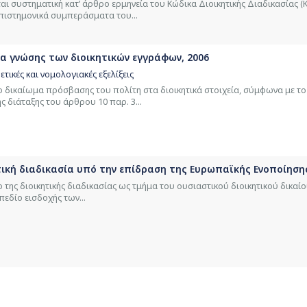
εται συστηματική κατ’ άρθρο ερμηνεία του Κώδικα Διοικητικής Διαδικασίας 
επιστημονικά συμπεράσματα του...
μα γνώσης των διοικητικών εγγράφων, 2006
τικές και νομολογιακές εξελίξεις
το δικαίωμα πρόσβασης του πολίτη στα διοικητικά στοιχεία, σύμφωνα με τ
 διάταξης του άρθρου 10 παρ. 3...
τική διαδικασία υπό την επίδραση της Ευρωπαϊκής Ενοποίησης
ιο της διοικητικής διαδικασίας ως τμήμα του ουσιαστικού διοικητικού δικαί
πεδίο εισδοχής των...