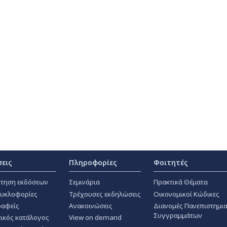
σεις
Πληροφορίες
Φοιτητές
τηση εκδόσεων
Σεμινάρια
Πρακτικά Θέματα
κυκλοφορίες
Τρέχουσες εκδηλώσεις
Οικονομικοί Κώδικες
αφείς
Ανακοινώσεις
Διανομές Πανεπιστημι
Συγγραμμάτων
ικός κατάλογος
View on demand