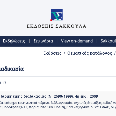
|
|
|
Εκδηλώσεις
Σεμινάρια
View on-demand
Sakkoul
Εκδόσεις
/
Θεματικός κατάλογος
/
Διαδικασία
ό 13
διοικητικής διαδικασίας (Ν. 2690/1999), 4η έκδ., 2009
, επίσημα ερμηνευτικά κείμενα, βιβλιογραφία, σχετικές διατάξεις, ειδική 
ωμοδοτήσεις ΝΣΚ, πορίσματα Συν. Πολίτη, βασικές εγκύκλιοι Υπ. Εσωτ., οι 