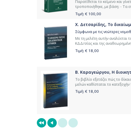
Παρατίθεται το κείμενο και γίν
τροποποιήθηκε, με βάση: - Tα 
Τιμή: €
100,00
Χ. Δετσαρίδης, Το δικαίω
Σύμφωνα με τις νεώτερες νομοθε
Με τη μελέτη αυτήν αναλύεται 
ΚΔΔ/σίας και της αναθεωρημένης
Τιμή: €
18,00
Β. Καραγεώργου, Η διοικη
Το βιβλίο εξετάζει πώς το δίκα
μελών καθίσταται το κατεξοχήν 
Τιμή: €
18,00