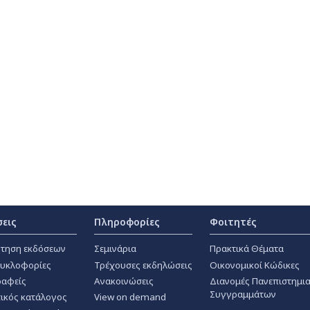
σεις
Πληροφορίες
Φοιτητές
τηση εκδόσεων
Σεμινάρια
Πρακτικά Θέματα
κυκλοφορίες
Τρέχουσες εκδηλώσεις
Οικονομικοί Κώδικες
αφείς
Ανακοινώσεις
Διανομές Πανεπιστημι
Συγγραμμάτων
ικός κατάλογος
View on demand