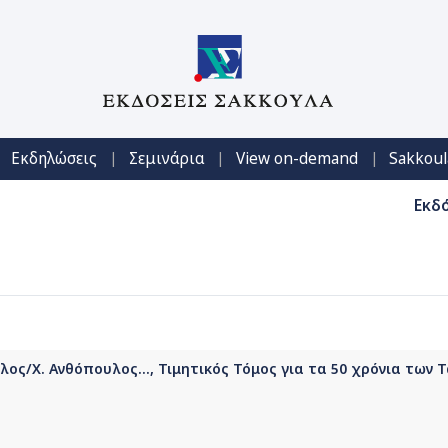
|
|
|
Εκδηλώσεις
Σεμινάρια
View on-demand
Sakkoul
Εκδ
ος/Χ. Ανθόπουλος..., Τιμητικός Τόμος για τα 50 χρόνια των 