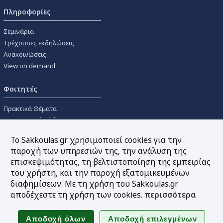
Πληροφορίες
Σεμινάρια
Τρέχουσες εκδηλώσεις
Ανακοινώσεις
View on demand
Φοιτητές
Πρακτικά Θέματα
Οικονομικοί Κώδικες
Διανομές Πανεπιστημιακών
Το Sakkoulas.gr χρησιμοποιεί cookies για την
Συγγραμμάτων
παροχή των υπηρεσιών της, την ανάλυση της
επισκεψιμότητας, τη βελτιστοποίηση της εμπειρίας
Εργαλεία
του χρήστη, και την παροχή εξατομικευμένων
διαφημίσεων. Με τη χρήση του Sakkoulas.gr
Online υπολογισμός τόκων
αποδέχεστε τη χρήση των cookies.
περισσότερα
Υπηρεσία Ηλεκτρονικής
Ενημέρωσης
Sitemap