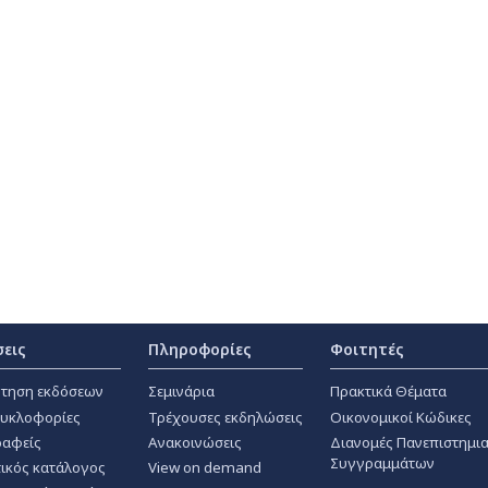
σεις
Πληροφορίες
Φοιτητές
τηση εκδόσεων
Σεμινάρια
Πρακτικά Θέματα
κυκλοφορίες
Τρέχουσες εκδηλώσεις
Οικονομικοί Κώδικες
αφείς
Ανακοινώσεις
Διανομές Πανεπιστημι
Συγγραμμάτων
ικός κατάλογος
View on demand