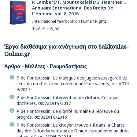
P. Lambert/T. Mountokalakis/G. Haarsher...,
Annuaire International Des Droits De
L'Homme, vol. 8, 2016
International Yearbook on Human Rights
Τιμή: €
135,00
Έργα διαθέσιμα για ανάγνωση στο Sakkoulas-
Online.gr
Άρθρα - Μελέτες - Γνωμοδοτήσεις
P. de Fontbressin, Le dialogue des juges: sauvegarde du
sens du droit et d’une communauté de valeurs, σε: AIDH
9/2017
P. de Fontbressin, Intervention de cloture. Colloque
d’Athènes, σε: AIDH 9/2017
P. de Fontbressin, La dignité humaine à l’épreuve du
progrès, σε: AIDH 8/2016
P. de Fontbressin, Le citoyen trouve-t-il dans la Charte
des droits fondamentaux de l’Union européenne un droit
subjectif?, σε: AIDH 7/2014