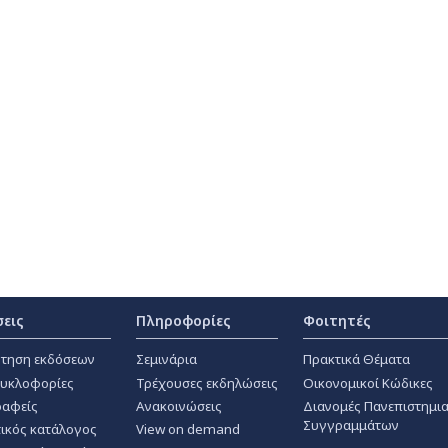
σεις
Πληροφορίες
Φοιτητές
τηση εκδόσεων
Σεμινάρια
Πρακτικά Θέματα
κυκλοφορίες
Τρέχουσες εκδηλώσεις
Οικονομικοί Κώδικες
αφείς
Ανακοινώσεις
Διανομές Πανεπιστημι
Συγγραμμάτων
ικός κατάλογος
View on demand