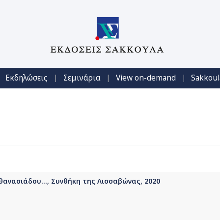
|
|
|
Εκδηλώσεις
Σεμινάρια
View on-demand
Sakkoul
θανασιάδου..., Συνθήκη της Λισσαβώνας, 2020