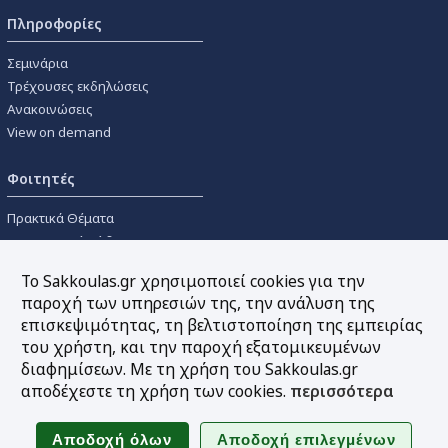
Πληροφορίες
Σεμινάρια
Τρέχουσες εκδηλώσεις
Ανακοινώσεις
View on demand
Φοιτητές
Πρακτικά Θέματα
Οικονομικοί Κώδικες
Διανομές Πανεπιστημιακών
Το Sakkoulas.gr χρησιμοποιεί cookies για την
Συγγραμμάτων
παροχή των υπηρεσιών της, την ανάλυση της
επισκεψιμότητας, τη βελτιστοποίηση της εμπειρίας
Εργαλεία
του χρήστη, και την παροχή εξατομικευμένων
διαφημίσεων. Με τη χρήση του Sakkoulas.gr
Online υπολογισμός τόκων
αποδέχεστε τη χρήση των cookies.
περισσότερα
Υπηρεσία Ηλεκτρονικής
Ενημέρωσης
Sitemap