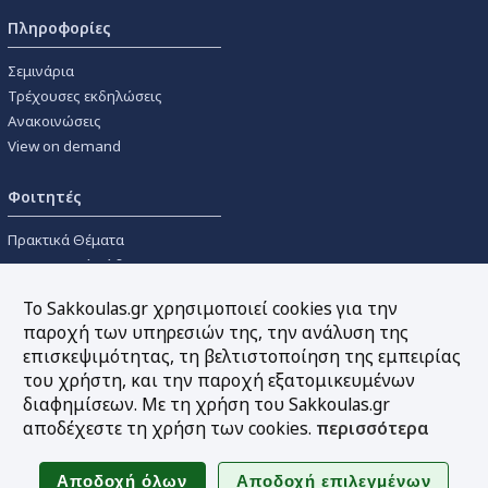
Πληροφορίες
Σεμινάρια
Τρέχουσες εκδηλώσεις
Ανακοινώσεις
View on demand
Φοιτητές
Πρακτικά Θέματα
Οικονομικοί Κώδικες
Διανομές Πανεπιστημιακών
Το Sakkoulas.gr χρησιμοποιεί cookies για την
Συγγραμμάτων
παροχή των υπηρεσιών της, την ανάλυση της
επισκεψιμότητας, τη βελτιστοποίηση της εμπειρίας
Εργαλεία
του χρήστη, και την παροχή εξατομικευμένων
διαφημίσεων. Με τη χρήση του Sakkoulas.gr
Online υπολογισμός τόκων
αποδέχεστε τη χρήση των cookies.
περισσότερα
Υπηρεσία Ηλεκτρονικής
Ενημέρωσης
Sitemap