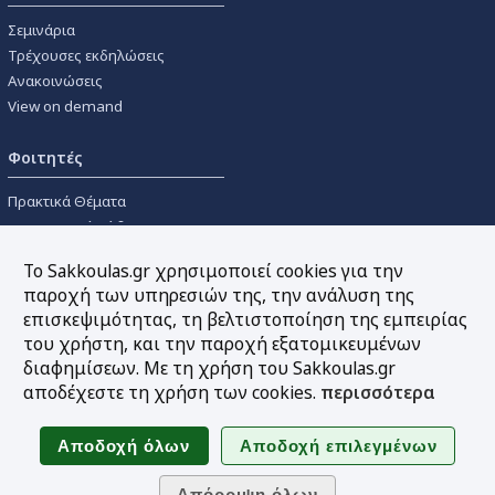
Σεμινάρια
Τρέχουσες εκδηλώσεις
Ανακοινώσεις
View on demand
Φοιτητές
Πρακτικά Θέματα
Οικονομικοί Κώδικες
Διανομές Πανεπιστημιακών
Το Sakkoulas.gr χρησιμοποιεί cookies για την
Συγγραμμάτων
παροχή των υπηρεσιών της, την ανάλυση της
επισκεψιμότητας, τη βελτιστοποίηση της εμπειρίας
Εργαλεία
του χρήστη, και την παροχή εξατομικευμένων
διαφημίσεων. Με τη χρήση του Sakkoulas.gr
Online υπολογισμός τόκων
αποδέχεστε τη χρήση των cookies.
περισσότερα
Υπηρεσία Ηλεκτρονικής
Ενημέρωσης
Sitemap
Ακολουθήστε μας