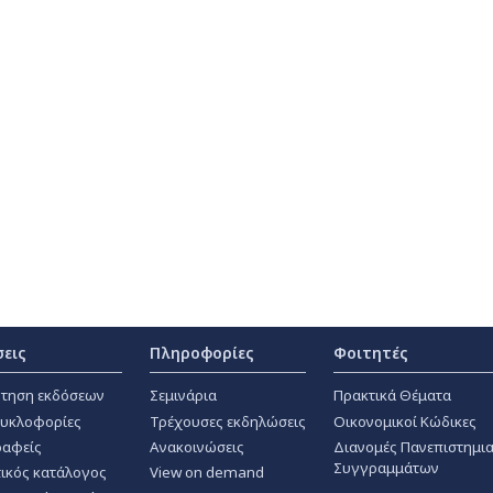
σεις
Πληροφορίες
Φοιτητές
τηση εκδόσεων
Σεμινάρια
Πρακτικά Θέματα
κυκλοφορίες
Τρέχουσες εκδηλώσεις
Οικονομικοί Κώδικες
αφείς
Ανακοινώσεις
Διανομές Πανεπιστημι
Συγγραμμάτων
ικός κατάλογος
View on demand