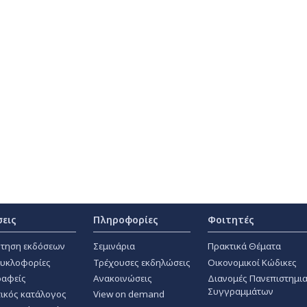
σεις
Πληροφορίες
Φοιτητές
τηση εκδόσεων
Σεμινάρια
Πρακτικά Θέματα
κυκλοφορίες
Τρέχουσες εκδηλώσεις
Οικονομικοί Κώδικες
αφείς
Ανακοινώσεις
Διανομές Πανεπιστημι
Συγγραμμάτων
ικός κατάλογος
View on demand