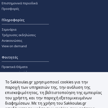
Επιστημονικά περιοδικά
Προσφορές
Πληροφορίες
Σεμινάρια
Τρέχουσες εκδηλώσεις
Ανακοινώσεις
View on demand
Φοιτητές
Πρακτικά Θέματα
Οικονομικοί Κώδικες
Διανομές Πανεπιστημιακών
Το Sakkoulas.gr χρησιμοποιεί cookies για την
Συγγραμμάτων
παροχή των υπηρεσιών της, την ανάλυση της
επισκεψιμότητας, τη βελτιστοποίηση της εμπειρίας
Εργαλεία
του χρήστη, και την παροχή εξατομικευμένων
διαφημίσεων. Με τη χρήση του Sakkoulas.gr
Online υπολογισμός τόκων