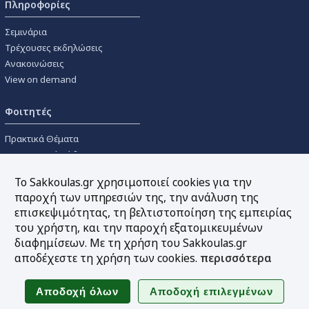
Πληροφορίες
Σεμινάρια
Τρέχουσες εκδηλώσεις
Ανακοινώσεις
View on demand
Φοιτητές
Πρακτικά Θέματα
Οικονομικοί Κώδικες
Διανομές Πανεπιστημιακών
Το Sakkoulas.gr χρησιμοποιεί cookies για την
Συγγραμμάτων
παροχή των υπηρεσιών της, την ανάλυση της
επισκεψιμότητας, τη βελτιστοποίηση της εμπειρίας
Εργαλεία
του χρήστη, και την παροχή εξατομικευμένων
διαφημίσεων. Με τη χρήση του Sakkoulas.gr
Online υπολογισμός τόκων
αποδέχεστε τη χρήση των cookies.
περισσότερα
Υπηρεσία Ηλεκτρονικής
Ενημέρωσης
Sitemap