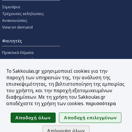
Σεμινάρια
Τρέχουσες εκδηλώσεις
Ανακοινώσεις
View on demand
Φοιτητές
Πρακτικά Θέματα
Οικονομικοί Κώδικες
Διανομές Πανεπιστημιακών
Το Sakkoulas.gr χρησιμοποιεί cookies για την
Συγγραμμάτων
παροχή των υπηρεσιών της, την ανάλυση της
επισκεψιμότητας, τη βελτιστοποίηση της εμπειρίας
Εργαλεία
του χρήστη, και την παροχή εξατομικευμένων
διαφημίσεων. Με τη χρήση του Sakkoulas.gr
Online υπολογισμός τόκων
αποδέχεστε τη χρήση των cookies.
περισσότερα
Υπηρεσία Ηλεκτρονικής
Ενημέρωσης
Sitemap
Ακολουθήστε μας