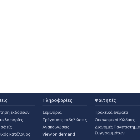
σεις
Πληροφορίες
Φοιτητές
τηση εκδόσεων
Σεμινάρια
Πρακτικά Θέματα
κυκλοφορίες
Τρέχουσες εκδηλώσεις
Οικονομικοί Κώδικες
αφείς
Ανακοινώσεις
Διανομές Πανεπιστημι
Συγγραμμάτων
ικός κατάλογος
View on demand