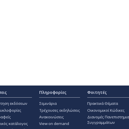
σεις
Πληροφορίες
Φοιτητές
τηση εκδόσεων
Σεμινάρια
Πρακτικά Θέματα
κυκλοφορίες
Τρέχουσες εκδηλώσεις
Οικονομικοί Κώδικες
αφείς
Ανακοινώσεις
Διανομές Πανεπιστημι
Συγγραμμάτων
ικός κατάλογος
View on demand