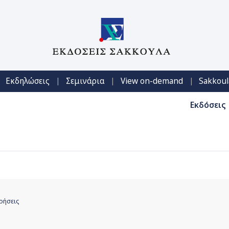
|
|
|
Εκδηλώσεις
Σεμινάρια
View on-demand
Sakkoul
Εκδόσεις
ιρήσεις