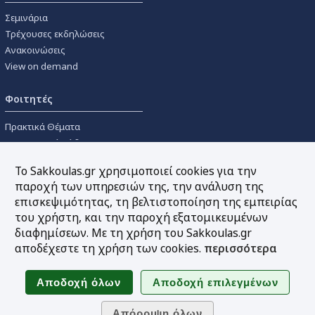
Σεμινάρια
Τρέχουσες εκδηλώσεις
Ανακοινώσεις
View on demand
Φοιτητές
Πρακτικά Θέματα
Οικονομικοί Κώδικες
Διανομές Πανεπιστημιακών
Το Sakkoulas.gr χρησιμοποιεί cookies για την
Συγγραμμάτων
παροχή των υπηρεσιών της, την ανάλυση της
επισκεψιμότητας, τη βελτιστοποίηση της εμπειρίας
Εργαλεία
του χρήστη, και την παροχή εξατομικευμένων
διαφημίσεων. Με τη χρήση του Sakkoulas.gr
Online υπολογισμός τόκων
αποδέχεστε τη χρήση των cookies.
περισσότερα
Υπηρεσία Ηλεκτρονικής
Ενημέρωσης
Sitemap
Ακολουθήστε μας