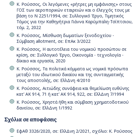
Κ. Ρούσσος, Οι λεγόμενες «ρήτρες μη εμφάνισης» στους
ΓΟΣ των αεροπορικών εταιρειών και ο έλεγχός τους με
βάση το Ν 2251/1994, σε: Συλλογικό Έργο, Τιμητικός
Τόμος για την Καθηγήτρια Γιάννα Καρύμπαλη-Τσίπτσιου,
τόμ. 2, 2022
Κ. Ρούσσος, Μίσθωση δωματίων ξενοδοχείου -
Σύμβαση allotment, σε: ΕπΑκ 3/2022
Κ. Ρούσσος, Η αυτοτέλεια του νομικού προσώπου σε
κρίση, σε: Συλλογικό Έργο, Οικονομία - τεχνολογία -
δίκαιο και εργασία, 2020
Κ. Ρούσσος, Τα πολιτικά κόμματα ως νομικά πρόσωπα
μεταξύ του ιδιωτικού δικαίου και της συνταγματικής
τους αποστολής, σε: ΕλλΔνη 4/2010
Κ. Ρούσσος, Αιτιώδης συνάφεια και θεμελίωση ευθύνης
κατ’ ΑΚ 914, 71 ή κατ’ ΑΚ 914, 922, σε: ΕλλΔνη 7/1994
Κ. Ρούσσος, Χρηστά ήθη και σύμβαση χρηματοδοτικού
δανείου, σε: ΕλλΔνη 1/1992
Σχόλια σε αποφάσεις
ΕφΑθ 3326/2020, σε: ΕλλΔνη 2/2021, σχόλιο: Κ. Ρούσσος