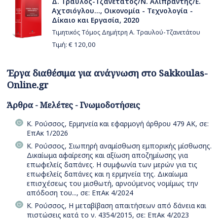
Δ. Τραυλός-Τζανετάτος/Ν. Αλιπράντης/Ε.
Αχτσιόγλου..., Οικονομία - Τεχνολογία -
Δίκαιο και Εργασία, 2020
Τιμητικός Τόμος Δημήτρη Α. Τραυλού-Τζανετάτου
Τιμή: €
120,00
Έργα διαθέσιμα για ανάγνωση στο Sakkoulas-
Online.gr
Άρθρα - Μελέτες - Γνωμοδοτήσεις
Κ. Ρούσσος, Ερμηνεία και εφαρμογή άρθρου 479 ΑΚ, σε:
ΕπΑκ 1/2026
Κ. Ρούσσος, Σιωπηρή αναμίσθωση εμπορικής μίσθωσης.
Δικαίωμα αφαίρεσης και αξίωση αποζημίωσης για
επωφελείς δαπάνες. Η συμφωνία των μερών για τις
επωφελείς δαπάνες και η ερμηνεία της. Δικαίωμα
επισχέσεως του μισθωτή, αρνούμενος νομίμως την
απόδοση του..., σε: ΕπΑκ 4/2024
Κ. Ρούσσος, Η μεταβίβαση απαιτήσεων από δάνεια και
πιστώσεις κατά το ν. 4354/2015, σε: ΕπΑκ 4/2023