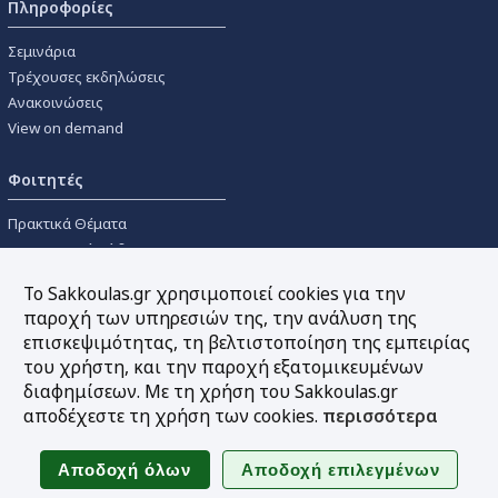
Πληροφορίες
Σεμινάρια
Τρέχουσες εκδηλώσεις
Ανακοινώσεις
View on demand
Φοιτητές
Πρακτικά Θέματα
Οικονομικοί Κώδικες
Διανομές Πανεπιστημιακών
Το Sakkoulas.gr χρησιμοποιεί cookies για την
Συγγραμμάτων
παροχή των υπηρεσιών της, την ανάλυση της
επισκεψιμότητας, τη βελτιστοποίηση της εμπειρίας
Εργαλεία
του χρήστη, και την παροχή εξατομικευμένων
διαφημίσεων. Με τη χρήση του Sakkoulas.gr
Online υπολογισμός τόκων
αποδέχεστε τη χρήση των cookies.
περισσότερα
Υπηρεσία Ηλεκτρονικής
Ενημέρωσης
Sitemap